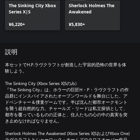
The Sinking City Xbox
Sherlock Holmes The
Series X|S
Awakened
¥6,220+
¥5,830+
説明
本セットでH.P.ラヴクラフトが創造した宇宙的恐怖の世界を体
験しよう。
The Sinking City (Xbox Series X|Sのみ)
『The Sinking City』は、ホラーの巨匠H・P・ラヴクラフトの作
品群にインスパイアされたオープンワールドを舞台にした、ア
ドベンチャー＆捜査ゲームです。半ば沈んだ都市オークモント
を襲う超自然的な力。チャールズ・リードは私立探偵として、
都市を覆っているものの正体と、住人たちの心の中の真実を突
き止めなければなりません。
Sherlock Holmes The Awakened (Xbox Series X|SおよびXbox One)
ラヴクラフトとシャーロック・ホームズのクロスオーバー作品