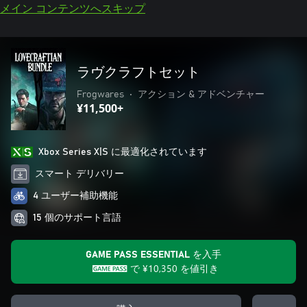
メイン コンテンツへスキップ
ラヴクラフトセット
Frogwares
•
アクション & アドベンチャー
¥11,500+
Xbox Series X|S に最適化されています
スマート デリバリー
4 ユーザー補助機能
15 個のサポート言語
GAME PASS ESSENTIAL を入手
で
¥10,350
を値引き