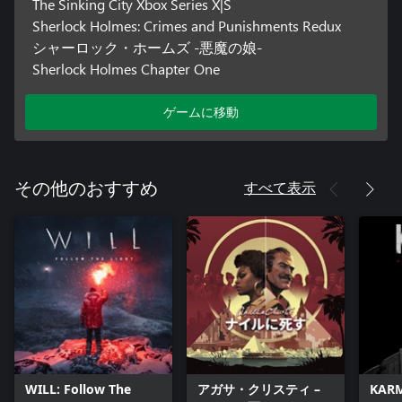
The Sinking City Xbox Series X|S
Sherlock Holmes: Crimes and Punishments Redux
シャーロック・ホームズ -悪魔の娘-
Sherlock Holmes Chapter One
ゲームに移動
すべて表示
その他のおすすめ
WILL: Follow The
アガサ・クリスティ –
KARM