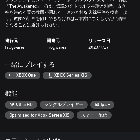
『The Awakened』 では、伝説のクトゥルフ神話と対峙。古き
神を崇める闇の教団が関わる一連の奇妙な失踪事件を捜査しよ
う。教団の計画を阻止できなければ…筆舌に尽くしがたい結果
となることは避けられない。
発行元
開発元
リリース日
Frogwares
Frogwares
2023/7/27
一緒にプレイする
XBOX One
XBOX Series X|S
機能
4K Ultra HD
シングルプレイヤー
60 fps +
Optimized for Xbox Series X|S
スマート配信