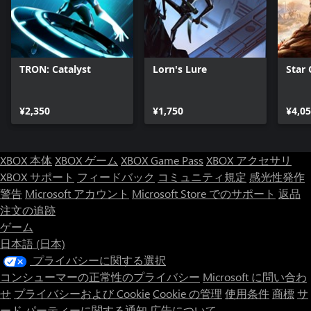
TRON: Catalyst
Lorn's Lure
Star 
¥2,350
¥1,750
¥4,0
XBOX 本体
XBOX ゲーム
XBOX Game Pass
XBOX アクセサリ
XBOX サポート
フィードバック
コミュニティ規定
感光性発作
警告
Microsoft アカウント
Microsoft Store でのサポート
返品
注文の追跡
ゲーム
日本語 (日本)
プライバシーに関する選択
コンシューマーの正常性のプライバシー
Microsoft に問い合わ
せ
プライバシーおよび Cookie
Cookie の管理
使用条件
商標
サ
ード パーティーに関する通知
広告について