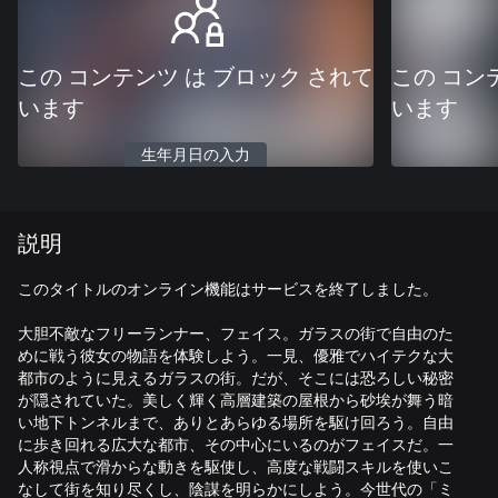
この コンテンツ は ブロック されて
この コン
います
います
生年月日の入力
説明
このタイトルのオンライン機能はサービスを終了しました。
大胆不敵なフリーランナー、フェイス。ガラスの街で自由のた
めに戦う彼女の物語を体験しよう。一見、優雅でハイテクな大
都市のように見えるガラスの街。だが、そこには恐ろしい秘密
が隠されていた。美しく輝く高層建築の屋根から砂埃が舞う暗
い地下トンネルまで、ありとあらゆる場所を駆け回ろう。自由
に歩き回れる広大な都市、その中心にいるのがフェイスだ。一
人称視点で滑からな動きを駆使し、高度な戦闘スキルを使いこ
なして街を知り尽くし、陰謀を明らかにしよう。今世代の「ミ