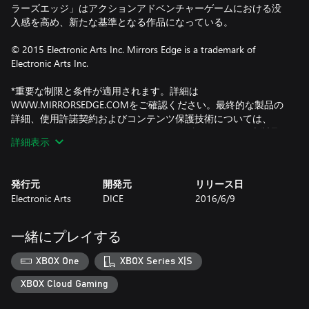
ラーズエッジ」はアクションアドベンチャーゲームにおける没
入感を高め、新たな基準となる作品になっている。
© 2015 Electronic Arts Inc. Mirrors Edge is a trademark of
Electronic Arts Inc.
*重要な制限と条件が適用されます。詳細は
WWW.MIRRORSEDGE.COMをご確認ください。最終的な製品の
詳細、使用許諾契約およびコンテンツ保護技術については、
WWW.EA.COM/1/PRODUCT-EULASをご確認ください。本製品
詳細表示
をプレイするにはインターネット接続とORIGINアカウント、シ
リアルコードによる登録とエンドユーザー使用許諾契約への同
意が必要になる場合があります。EAのオンラインプライバシー
発行元
開発元
リリース日
＆ クッキーポリシーおよび利用規約はWWW.EA.COM/JPでご確
Electronic Arts
DICE
2016/6/9
認いただけます。ORIGINアカウントの登録には、13歳以上の年
齢制限があります。EAは、WWW.EA.COM/JP/1/SERVICE-
UPDATESに30日間の通知後に、オンラインの機能を停止するこ
一緒にプレイする
とがあります。
XBOX One
XBOX Series X|S
XBOX Cloud Gaming