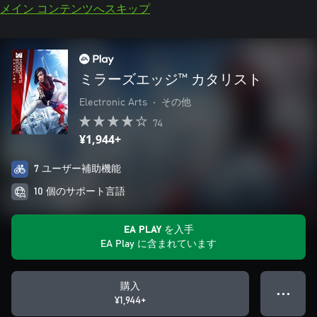
メイン コンテンツへスキップ
ミラーズエッジ™ カタリスト
Electronic Arts
•
その他
74
¥1,944+
7 ユーザー補助機能
10 個のサポート言語
EA PLAY を入手
EA Play に含まれています
購入
● ● ●
¥1,944+