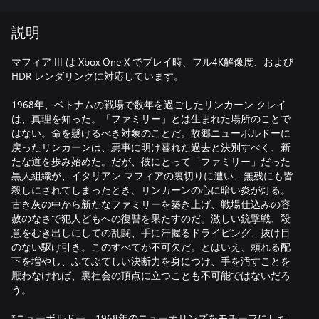
説明
マフィア III は Xbox One X でプレイ時、フル4K解像度、および
HDR レンダリングに対応しています。
1968年、ベトナムの戦場で数年を過ごしたリンカーン クレイ
は、真理を知った。「ファミリー」とは生まれた場所のことで
はない。命を懸けるべき対象のことだ。故郷ニューボルドーに
戻ったリンカーンは、悪事に明け暮れた過去と決別すべく、新
たな道を歩み始めた。だが、彼にとって「ファミリー」だった
黒人組織が、イタリアン マフィアの裏切りに遭い、無残にも皆
殺しにされてしまったとき、リンカーンの心に暗い炎が灯る。
古き灰の中から新たなファミリーを築き上げ、戦場仕込みの容
赦のなさで犯人どもへの復讐を果たすのだ。激しい銃撃戦、殺
意をむき出しにしての乱闘、手に汗握るドライビング、抜け目
のない駆け引き。このすべてが不可欠だ。とはいえ、頼れる配
下を増やし、ふてぶてしい決断力を身につけ、手を汚すことを
厭わなければ、裏社会の頂点に立つことも不可能ではないだろ
う。
*ニューボルドー、1968年のニューオリンズをモチーフにした