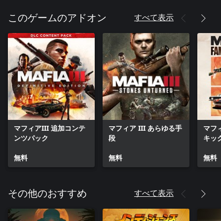
すべて表示
このゲームのアドオン
マフィアIII 追加コンテ
マフィア III あらゆる手
マフィ
ンツパック
段
キッ
無料
無料
無料
すべて表示
その他のおすすめ