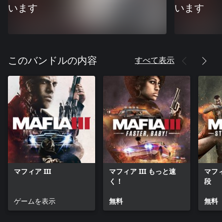
います
います
すべて表示
このバンドルの内容
マフィア III
マフィア III もっと速
マフィ
く！
段
ゲームを表示
無料
無料