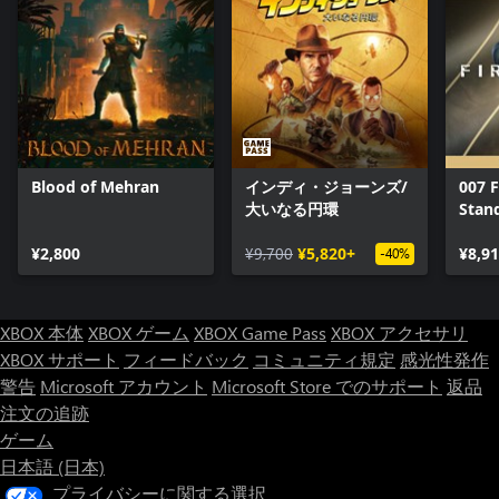
Blood of Mehran
インディ・ジョーンズ/
007 F
大いなる円環
Stan
¥2,800
¥9,700
¥5,820+
¥8,9
-40%
XBOX 本体
XBOX ゲーム
XBOX Game Pass
XBOX アクセサリ
XBOX サポート
フィードバック
コミュニティ規定
感光性発作
警告
Microsoft アカウント
Microsoft Store でのサポート
返品
注文の追跡
ゲーム
日本語 (日本)
プライバシーに関する選択