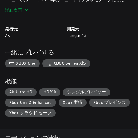
架空都市： 広大で、多様性に富む、悪徳の香りただようオープ
詳細表示
ンワールド 。当時を感じさせる多様な風景と音に彩られ、人々
の息遣いすら聞こえてきそうな街には、有象無象の群集と腐敗
した警官でごったがえしている。
発行元
開発元
2K
Hangar 13
*望まずしてなった非情のアンチヒーロー： 君はリンカーン ク
レイ。孤児にしてベトナム帰還兵。そして君にとって最も「フ
ァミリー」に近いものだった黒人組織を皆殺しにしたイタリア
一緒にプレイする
ン マフィアへの復讐を誓った男だ。
XBOX One
XBOX Series X|S
*復讐： プレイスタイルは思うがままだ。腕力と銃にものを言
わせるもよし、敵の隙をついて息の根を止めるもよし。兵士と
しての経験と集めた情報を駆使し、マフィアどもを八つ裂きに
機能
しろ。
4K Ultra HD
HDR10
シングルプレイヤー
*ファミリーの再建： 自分なりのやり方で新たな組織を築きあ
Xbox One X Enhanced
Xbox 実績
Xbox プレゼンス
げろ。鍵を握るのは、腹心のうち誰に報い、誰を切り捨てるか
だ...
Xbox クラウド セーブ