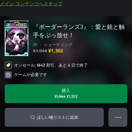
メイン コンテンツへスキップ
『ボーダーランズ3』：愛と銃と触
手をぶっ放せ！
2K
•
シューティング
¥1,944
¥1,302
オンセール: ¥642 割引、あと 6 日で終了
ゲームが必要です
購入
¥1,944
¥1,302
ほしい物リストに追加
● ● ●