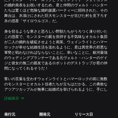
の婚約発表をお祝いするため、君と仲間のヴォルト・ハンター
たちは驚くほど危険な婚約披露パーティーに招待された。その
舞台は、氷漬けにされた巨大モンスターが古びた村を見下ろす
氷の惑星「ザイロウルゴス」だ。
身を切るような寒さと恐ろしい野獣たちがうろつく凍り付いた
この惑星で、モンスターの屍を崇拝する不気味なオカルト集団
が二人の婚約を破綻させようと画策。ウェインライトとハマー
ロックが幸せな結婚生活を送れるように、君は異世界の邪悪な
軍勢と戦わなければならないことに。幸いなことに、銀河最強
のウェディングプランナーである元ヴォルト・ハンターのゲイ
ジと彼女の無二の親友であるロボットのデストラップが君の仲
間になってくれるそうだ！
誓いの言葉を交わすウェインライトとハマーロックの前に無数
のモンスターとオカルト信者たちが立ちはだかる。この勇敢な
アツアツカップルが無事に結婚式を挙げられるように、手にし
た銃で触手の生えたモンスターたちを撃って、撃って、暴れま
詳細表示
くろう！
このコンテンツをプレイするには『ボーダーランズ3』ゲーム本
発行元
開発元
リリース日
編が必要です。このコンテンツはシーズンパスに含まれていま