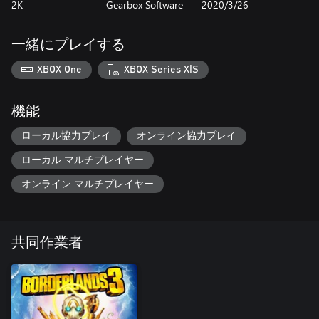
2K
Gearbox Software
2020/3/26
す。
新要素:
一緒にプレイする
• 懐かしい仲間たちと再会し、ユニークな新キャラクターとチ
ームを組み、身の毛もよだつ恐怖を撃ち払って、真実の愛を成
XBOX One
XBOX Series X|S
就させる手助けをしよう！
• 新登場の氷の惑星「ザイロウルゴス」。『ボーダーランズ』
シリーズ初となる、骨まで凍り付く荒廃した氷の世界を探索し
機能
よう！
• 見知らぬ星のモンスターや、おぞましいミュータントと化し
ローカル協力プレイ
オンライン協力プレイ
たオカルト信者、血も涙もないならず者たちなど、血に飢えた
ローカル マルチプレイヤー
敵や恐ろしいボスたちと戦おう！
• 背筋も凍るサイド・ミッションで、呪われた村人たちの不気
オンライン マルチプレイヤー
味で狂気に満ちた物語を解き明かそう！
• 新たに登場する大量の新レジェンダリー武器やパワフルなク
ラス MOD などをゲットして、銀河最強の装備を完成させよ
う！
共同作業者
• ヴォルト・ハンターのヘッド＆スキン、操作可能な部屋の装
飾、新登場のビークル・スキンなど、新たなカスタマイズ・ア
イテムでスタイリッシュにキメよう！