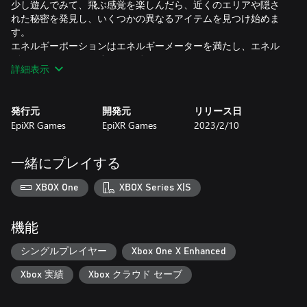
少し遊んでみて、飛ぶ感覚を楽しんだら、近くのエリアや隠さ
れた秘密を発見し、いくつかの異なるアイテムを見つけ始めま
す。
エネルギーポーションはエネルギーメーターを満たし、エネル
ギーがなくなるまで速く飛び続けることができます。
詳細表示
次に、レベル内のいたるところに黄金の花が隠されており、レ
ベルの隠れた部分を探索した報酬として集めることができま
す。
発行元
開発元
リリース日
最後に、次のエリアへの道を示してくれる、明るく輝く「知識
EpiXR Games
EpiXR Games
2023/2/10
のかけら」があります。1つ集めると、次の欠片が目の前に現
れ、正しい道を教えてくれます。
一定数集めると、次のエリアへ行けるようになり、ストーリー
一緒にプレイする
は続きます。各エリアは、ミツバチが経験できる世界の別の部
分であり、新しい住処を見つけるために少し先に進んだところ
XBOX One
XBOX Series X|S
です。 したがって、各レベルは、異なるカラーテーマ、一般的
な設定、ムード、およびストーリーを持っています。
各エリアの最初には短い休憩があり、そこで詩の一部が読まれ
機能
ます。この詩は、ミツバチとその新しい家を見つける旅につい
て語り、この先にあるレベルについて少し説明しています。
シングルプレイヤー
Xbox One X Enhanced
Xbox 実績
Xbox クラウド セーブ