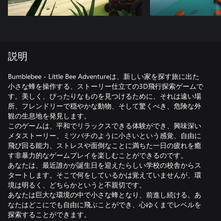
説明
Bumblebee - Little Bee Adventureは、新しい家を探す旅に出た
小さな蜂を操作する、ストーリー仕立ての3D飛行探索ゲームで
す。美しく、ぴったりなものを見つけるために、それは遠い場
所、フレンドリーで穏やかな動物、そして驚くべき、危険な外
観の生息地を発見します。
このゲームは、平和でリラックスできる体験ができ、興味深い
メタストーリー、ミツバチのように小さいという感覚、自由に
飛び回る能力、ストレスや面倒なことに満ちた一日の疲れを癒
す非暴力的なゲームプレイを楽しむことができるのです。
あなたは、最近誰かが誕生日を迎えたらしい学校の校舎からス
タートします。そこで何をしているかは覚えていませんが、環
境は明るく、どちらかというと不親切です。
あなたは巨大な環境の中で小さな蜂となり、前進し続ける。あ
なたはどこにでも自由に飛ぶことができ、心ゆくまでレベルを
探索することができます。