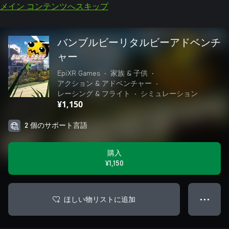
メイン コンテンツへスキップ
バンブルビーリタルビーアドベンチ
ャー
EpiXR Games
•
家族 & 子供
•
アクション & アドベンチャー
•
レーシング & フライト
•
シミュレーション
¥1,150
2 個のサポート言語
購入
¥1,150
ほしい物リストに追加
● ● ●