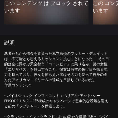
この コンテンツ は ブロック されて
この コン
います
います
説明
悪者たちから借金を背負った私立探偵のブッカー・デュイット
は、不可能とも思えるミッションに挑むことになった──その目
的は空に浮かぶ天空都市「コロンビア」に乗り込み、謎の女性
「エリザベス」を救出すること。彼女は時空の裂け目を操る能
力を持っており、彼女を捕らえた者はその力を使って自身の歪
んだアメリカン・ドリームの達成を目指しているのだ。
付属コンテンツ:
• バイオショック インフィニット：ベリアル･アット･シー
EPISODE 1 & 2 - 2部構成のキャンペーンで悲劇的な没落を迎え
る前の「ラプチャー」を探索しよう。
• クラッシュ・イン・クラウド - 4つの新たな環境で君の『バイ