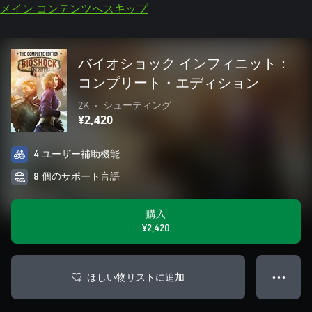
メイン コンテンツへスキップ
バイオショック インフィニット：
コンプリート・エディション
2K
•
シューティング
¥2,420
4 ユーザー補助機能
8 個のサポート言語
購入
¥2,420
ほしい物リストに追加
● ● ●