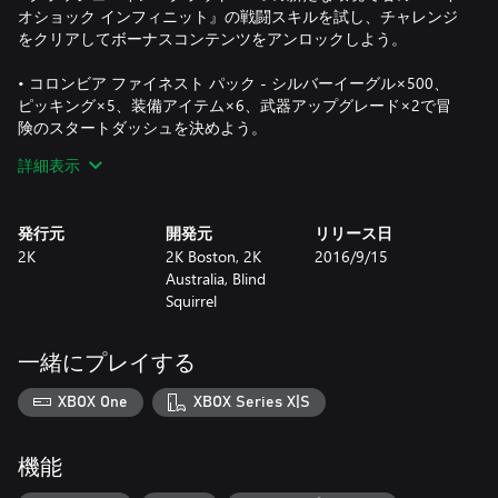
オショック インフィニット』の戦闘スキルを試し、チャレンジ
をクリアしてボーナスコンテンツをアンロックしよう。
• コロンビア ファイネスト パック - シルバーイーグル×500、
ピッキング×5、装備アイテム×6、武器アップグレード×2で冒
険のスタートダッシュを決めよう。
詳細表示
• アーリーバード スペシャル パック - マシンガン・ダメージア
ップグレードとピストル・ダメージアップグレード、両武器の
ゴールドスキン、5つの役に立つインフュージョンなどで君の装
発行元
開発元
リリース日
備を充実させよう。
2K
2K Boston, 2K
2016/9/15
Australia, Blind
Squirrel
一緒にプレイする
XBOX One
XBOX Series X|S
機能