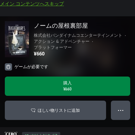
メイン コンテンツへスキップ
ノームの屋根裏部屋
株式会社バンダイナムコエンターテインメント
•
アクション & アドベンチャー
•
プラットフォーマー
¥660
ゲームが必要です
購入
¥660
ほしい物リストに追加
● ● ●