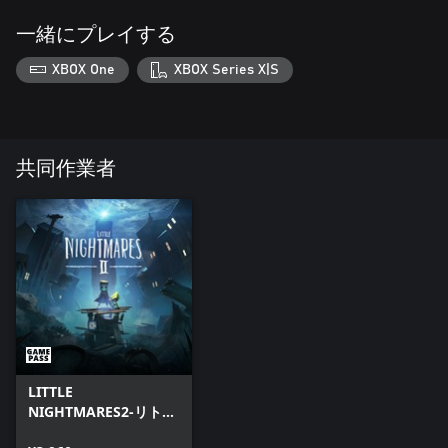
一緒にプレイする
XBOX One
XBOX Series X|S
共同作業者
LITTLE
NIGHTMARES2-リトル
ナイトメア2-