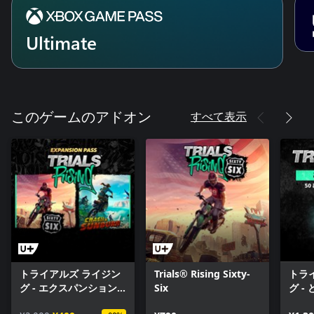
Ultimate
すべて表示
このゲームのアドオン
トライアルズ ライジン
Trials® Rising Sixty-
トラ
グ - エクスパンション
Six
グ -
パス
（小