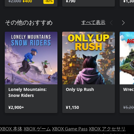
¥2,000
¥400
¥790
¥1,3
-80%
すべて表示
その他のおすすめ
Lonely Mountains:
Only Up Rush
Wrec
Snow Riders
¥2,900+
¥1,150
¥5,20
XBOX 本体
XBOX ゲーム
XBOX Game Pass
XBOX アクセサリ