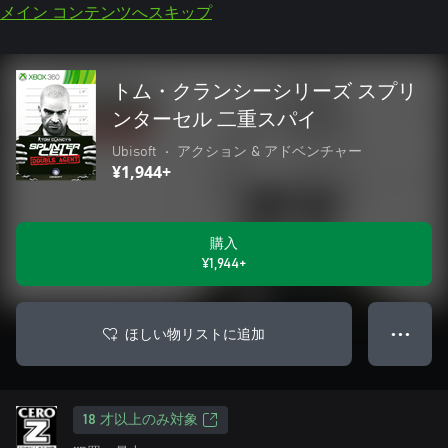
メイン コンテンツへスキップ
トム・クランシーシリーズ スプリ
ンターセル 二重スパイ
Ubisoft
•
アクション & アドベンチャー
¥1,944+
購入
¥1,944+
ほしい物リストに追加
● ● ●
18 才以上のみ対象