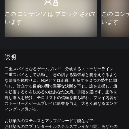
この コンテンツ は ブロック されて
この コン
います
います
説明
二重スパイとなるゲームプレイ、分岐するストーリーライン
二重スパイとして活動し、息の詰まる緊張感と胸をえぐるよう
な葛藤を体験せよ。NSAとテロ組織、相反する２つの勢力に関
与し、対立する目的の間で重要な決断を下せ。誰を支援し、誰
を妨害するかを決めるのはあなた次第。手段を選ばず、正体を
隠し潜入を続け、テロリストの信頼を勝ち取れ。プレイ内容が
ストーリーとゲームプレイに影響を与え、大きく異なるエンデ
ィングへと繋がる。
お馴染みのステルスとアップグレード可能なギア
お馴染みのスプリンターセルステルスプレイが可能。あなたの