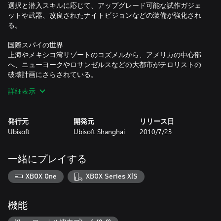
選択と潜入スキルに応じて、アップグレード可能な試作ガジェ
ットや武器、改良されたナイトビジョンなどの装備が強化され
る。
国際スパイの世界
上海やメキシコ湾リゾートのコズメルから、アメリカの中心部
へ、ニューヨークやロサンゼルスなどの大都市がテロリストの
破壊計画にさらされている。
詳細表示
没入感あふれる環境
流氷が渦巻く海中、目もくらむ砂嵐の中、そして砂煙に満ちた
環境を潜り抜けミッションを遂行せよ。
発行元
開発元
リリース日
Ubisoft
Ubisoft Shanghai
2010/7/23
注意: このゲームのオンライン機能はサポートを終了していま
す。マルチプレイヤーと協力プレイモードはプレイできませ
ん。
一緒にプレイする
XBOX One
XBOX Series X|S
機能