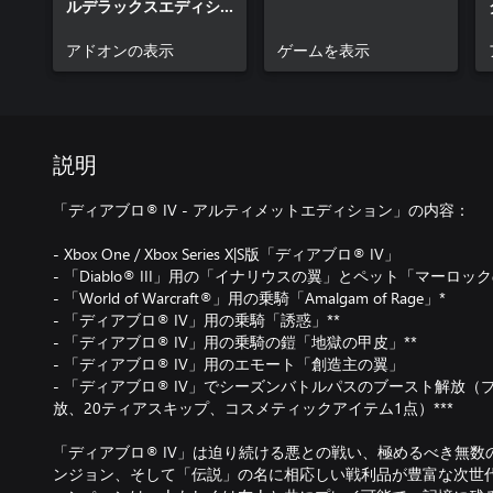
ルデラックスエディシ
ョン コンテンツ
アドオンの表示
ゲームを表示
説明
「ディアブロ® IV - アルティメットエディション」の内容：
- Xbox One / Xbox Series X|S版「ディアブロ® IV」
- 「Diablo® III」用の「イナリウスの翼」とペット「マーロ
- 「World of Warcraft®」用の乗騎「Amalgam of Rage」*
- 「ディアブロ® IV」用の乗騎「誘惑」**
- 「ディアブロ® IV」用の乗騎の鎧「地獄の甲皮」**
- 「ディアブロ® IV」用のエモート「創造主の翼」
- 「ディアブロ® IV」でシーズンバトルパスのブースト解放
放、20ティアスキップ、コスメティックアイテム1点）***
「ディアブロ® IV」は迫り続ける悪との戦い、極めるべき無
ンジョン、そして「伝説」の名に相応しい戦利品が豊富な次世代