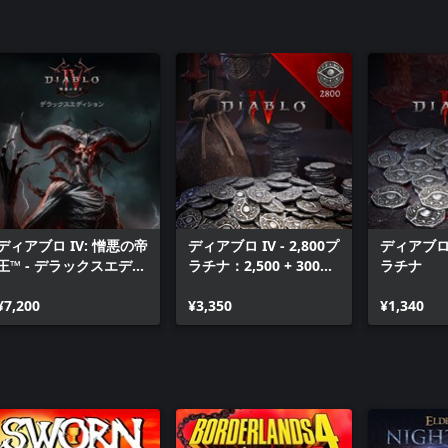
ディアブロ IV: 憎悪の帝
ディアブロ IV - 2,800プ
ディアブロ I
王™ - デラックスエディ
ラチナ：2,500 + 300プ
ラチナ
ション
ラチナボーナス
¥7,200
¥3,350
¥1,340