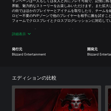
ャンペーンは一人もしくは友人と共にプレイ可能で、記憶に残
界観、魅力的なストーリーをお楽しみいただけます。また拡大
の街ではほかのプレイヤーとアイテムを取引したり、チームを
ロビー不要のPVPゾーンで他のプレイヤーを相手に腕を試すこ
フォームでクロスプレイとクロスプログレッションに対応して
これらは全て「ディアブロ® IV」の序章にすぎません。発売
詳細表示
シーズン、報酬、その他のリリースが予定されていますので、
発行元
開発元
*個別にダウンロードが必要です。「Diablo® III」および「World 
Blizzard Entertainment
Blizzard Entert
ウンロードが必要です。
**乗騎を使用するにはゲーム内で乗騎を解放する必要がありま
***バトルパス解放が適用されるのは「ディアブロ® IV」のシ
エディションの比較
Battle.netアカウントおよびインターネット接続が必要です。
詳細はDiablo.comをご覧ください。
© 2023 Blizzard Entertainment, Inc. Diablo、Diablo Immortal、Wo
Entertainmentは米国およびその他の国におけるBlizzard Entert