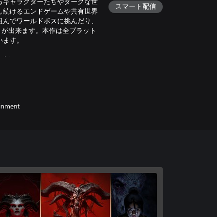
るキャラクターたちやダークな世
スマート配信
し続けるエンドゲームや共有世界
組んでワールドボスに挑んだり、
とが出来ます。本作は全プラット
います。
後も新たなイベントやストーリー、
乞うご期待ください。
of Warcraft®」は個別に購入/ダ
ainment
す。
ーズンバトルパス1つのみです。
rld of Warcraft、Blizzard
ainment, Inc.の商標または登録商標