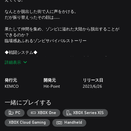
なんとか脱出した街で人に声をかける。
だが振り替えったその顔は……
果たして仲間を集め、ゾンビに溢れた大陸から脱出することが
できるのか？
臨場感あふれるゾンビサバイバルストーリー
◆戦闘システム◆
画面に動き回るゾンビにぶつかると戦闘に突入する、『シンボ
詳細表示
ルエンカウント』システムの『ターン制コマンドバトル』
奥行の概念のある戦闘システムとなり、
発行元
開発元
リリース日
毎ターン、ジワジワとゾンビは近寄ってくる。
KEMCO
Hit-Point
2023/6/26
貴重な銃弾を使うべきか、リスクを冒して接近戦に持ち込む
か。
一緒にプレイする
その選択と決断で、ゾンビの脳天を撃ち抜こう！
PC
XBOX One
XBOX Series X|S
◆ゾンビとドット◆
ゾンビでワクワクする要素をハイクオリティな『ドット絵』で
XBOX Cloud Gaming
Handheld
描き切った、拘りに溢れた本作品。