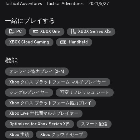
Tactical Adventures
Tactical Adventures
2021/5/27
- さあ、荒廃した「ソラスタ」の地へ。廃墟やダンジョンを探
索して伝説の財宝を探し出し、かつてこの地を襲った大いなる
わざわいの真実を明かし、再びの災厄を押しとどめよう。
一緒にプレイする
- クラシックなTRPGの伝統にのっとり、キャラクター作成ツー
ルで自分だけの冒険者のパーティーを作ろう。練り上げた英雄
PC
XBOX One
XBOX Series X|S
たちに命を吹き込めば、彼らの性格がゲーム内の会話に反映さ
れる。取りたい戦略に合わせてチームを調整し、パーティーの
XBOX Cloud Gaming
Handheld
能力を最大限に引き出そう。何を選ぶかはあなた次第だ。
機能
いざ、神秘と動乱の世界へ
- うち棄てられたダンジョンに踏み込み、古の時代の遺物を探
オンライン協力プレイ (2-4)
し出せ。だが光と闇に注意せよ――暗闇には多くの危険が潜
み、まばゆい光はモンスターを惹きつける。暗視能力をもつ敵
Xbox クロス プラットフォーム マルチプレイヤー
もいれば、たいまつを恐れて逃げ出すものも。それぞれの特徴
を把握して活用するのがデキる冒険者だ。
シングルプレイヤー
可変リフレッシュ レート
- チーム制・ターン制の戦略的戦闘でモンスターを打ち倒せ。
Xbox クロス プラットフォーム協力プレイ
ソラスタのダイナミックなエンバイロメントを活かせば、ユニ
ークな戦略を取ることもできる。橋を崩壊させて敵を無防備に
Xbox Live 世代間マルチプレイヤー
孤立させたり、壁や柱を倒壊させて、うまいこと敵を押しつぶ
したり。世界全体があなたの遊び場だ。
Optimized for Xbox Series X|S
スマート配信
Xbox 実績
Xbox クラウド セーブ
三次元思考を研ぎ澄ませ