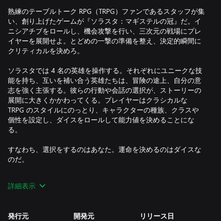
熟練のテーブルトーク RPG（TRPG）ファンであるスタッフが集
い、創り上げたゲームが『ソラスタ：マギステルの冠』だ。イ
ニシアチブをロールし、機会攻撃を行い、三次元の戦場にプレ
イヤーを展開せよ。とどめの一撃の準備を整え、決定的瞬間に
クリティカルを決めろ。​
ソラスタでは 4 名の英雄を操作する。それぞれにユニークな技
能を持ち、互いを補い合う英雄たちは、冒険の途上、自分の意
志を強く主張する。彼らの行動や会話の選択が、ストーリーの
展開に大きくかかわってくる。プレイヤーはクラシカルな
TRPG のスタイルにのっとり、キャラクターの種族、クラスや
個性を設定し、ダイスをロールして能力値を決めることにな
る。​
すなわち、選択をするのはあなた。運命を決めるのはダイスな
のだ。
--------------------
詳細表示
ゲームの特徴：
発行元
開発元
リリース日
壮大なチーム・アドベンチャー