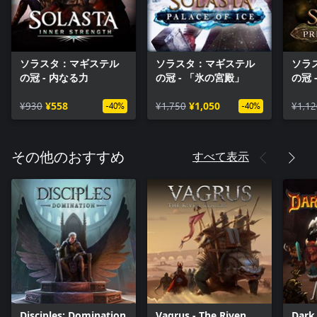
ソラスタ：マギステル
ソラスタ：マギステル
ソラ
の冠 - 内なる力
の冠 - 「氷の宮殿」
の冠 
声」
¥930
¥558
¥1,750
¥1,050
¥1,12
-40%
-40%
すべて表示
その他のおすすめ
Disciples: Domination
Vagrus - The Riven
Dark