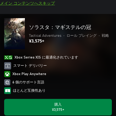
メイン コンテンツへスキップ
ソラスタ：マギステルの冠
Tactical Adventures
•
ロール プレイング
•
戦略
¥3,575+
Xbox Series X|S に最適化されています
スマート デリバリー
Xbox Play Anywhere
6 個のサポート言語
ほとんど互換性あり
購入
¥3,575+