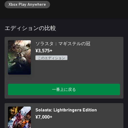
- ソラスタのダンジョンは平面のゲームボードではない。障害
Xbox Play Anywhere
物を登り、跳び越え、時には飛んで回避する必要がある。上下
からの奇襲攻撃で敵を避けるも脅かすも自由。地の割れ目に押
しやることも、頭上から物を落とすこともできる。戦闘を有利
に始めたければ、高台に陣取るのが吉だ。
エディションの比較
- 体格も戦略にかかわってくる。大きな敵が入れない細道を使
って危険を逃れ、トンネルを這い進んで秘密のエリアを探し出
そう。周囲の環境を活用し、自分の体格に合った遮蔽物で防御
ソラスタ：マギステルの冠
を行おう。しかし注意は怠らぬよう。モンスターたちもまた、
¥3,575+
三次元思考をしているのだ。
このエディション
ダンジョンメーカー
- キャンペーンが終わっても冒険は終わらない、それがソラス
タだ。創造力をフル回転させ、「ダンジョンメーカー」機能で
自分だけのダンジョンを作って遊ぼう！ 室内レイアウトやモ
ンスター構成、パーティーが探り当てる宝物から、各部屋の装
一番上に戻る
飾や照明、流れる BGM まで、全てがあなたの思うままだ。
- ダンジョンメーカーは現在開発中の機能であり、様々な改善
が予定されている。今後のダンジョンメーカー機能にも乞うご
期待！
Solasta: Lightbringers Edition
¥7,000+