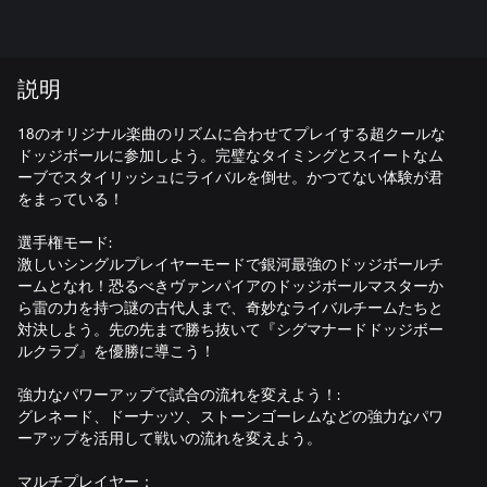
説明
18のオリジナル楽曲のリズムに合わせてプレイする超クールな
ドッジボールに参加しよう。完璧なタイミングとスイートなム
ーブでスタイリッシュにライバルを倒せ。かつてない体験が君
をまっている！
選手権モード:
激しいシングルプレイヤーモードで銀河最強のドッジボールチ
ームとなれ！恐るべきヴァンパイアのドッジボールマスターか
ら雷の力を持つ謎の古代人まで、奇妙なライバルチームたちと
対決しよう。先の先まで勝ち抜いて『シグマナードドッジボー
ルクラブ』を優勝に導こう！
強力なパワーアップで試合の流れを変えよう！:
グレネード、ドーナッツ、ストーンゴーレムなどの強力なパワ
ーアップを活用して戦いの流れを変えよう。
マルチプレイヤー：