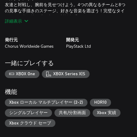
友達と対戦し、腕前を見せつけよう。4つの異なるチームと8つ
の見事な手描きのステージ、好きな音楽を選ぼう！完璧なタイ
ミングで必殺技を繰り出して対戦相手を倒そう。
詳細表示
発行元
開発元
Chorus Worldwide Games
PlayStack Ltd
一緒にプレイする
XBOX One
XBOX Series X|S
機能
Xbox ローカル マルチプレイヤー (2-2)
HDR10
シングルプレイヤー
共有/分割画面
Xbox 実績
Xbox クラウド セーブ