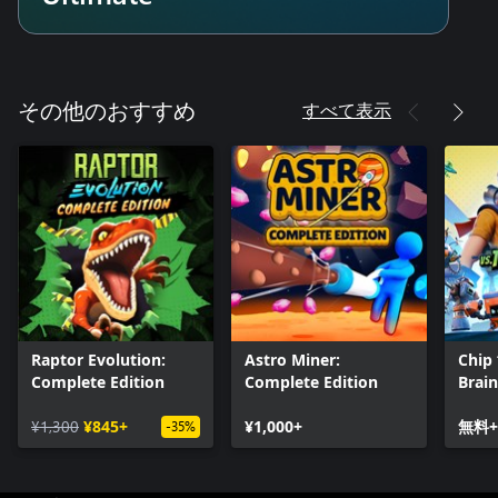
すべて表示
その他のおすすめ
Raptor Evolution:
Astro Miner:
Chip 
Complete Edition
Complete Edition
Brain
Pass
¥1,300
¥845+
¥1,000+
無料+
-35%