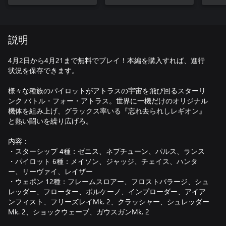
レイMk. 2
Mk. 
説明
4月2日から4月21まで無料でプレイ！本編を購入すれば、進行
状況を保存できます。
様々な種族のパイロットがアトラスの宇宙を飛び回るスターリ
ンク バトル・フォー・アトラス。世界に一機だけのオリジナル
機体を組み上げ、グラックス率いる『忘れ去られしレギオン』
と熱い闘いを繰り広げろ。
内容：
・スターシップ 4種：ゼニス、ネプチューン、パルス、ランス
・パイロット 6種：メイソン、ジャッジ、チェイス、ハンタ
ー、リーヴァイ、レイザー
・ウェポン 12種：フレームスロアー、フロストバラージ、シュ
レッダー、フローター、ボルケーノ、インプローダー、アイア
ンフィスト、フリーズレイMk. 2、クラッシャー、シュレッダー
Mk. 2、ショックウェーブ、ガウスガンMk. 2