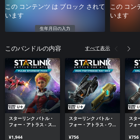
この コンテンツ は ブロック されて
この コン
います
います
生年月日の入力
すべて表示
このバンドルの内容
スターリンク バトル・
スターリンク バトル・
スタ
フォー・アトラス - ス
フォー・アトラス - ウ
フォー
ターシップパック：パ
ェポンパック：アイア
ェポ
ルス
¥1,944
ンフィスト & フリーズ
¥756
シャ
¥756