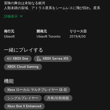
冒険の舞台は未知なる銀河
人類未踏の宙域、アトラス星系をシームレスに飛び回れ。星系
内、7つの惑星の生態系や自然の調査も重要な任務だ。
詳細表示
未だかつてないカスタマイズ
スターシップ、パイロット、ウェポン…ユニットを組み合わせ
発行元
開発元
リリース日
は自由自在。夢の機体を組み上げて敵を撃破せよ！
Ubisoft
Ubisoft Toronto
2019/4/30
奥深いRPGシステム
改造パーツによるスターシップやウェポンの強化、パイロット
一緒にプレイする
アビリティーの解放、そしてゲーム内に登場する各ファクショ
ンとの同盟など、奥深いゲームプレイを体験できる。
XBOX One
XBOX Series X|S
XBOX Cloud Gaming
機能
Xbox ローカル マルチプレイヤー (2-2)
シングルプレイヤー
共有/分割画面
Xbox One X Enhanced