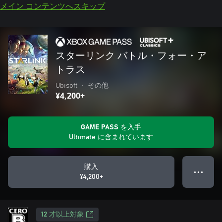
メイン コンテンツへスキップ
スターリンク バトル・フォー・ア
トラス
Ubisoft
•
その他
¥4,200+
GAME PASS を入手
Ultimate に含まれています
購入
● ● ●
¥4,200+
12 才以上対象