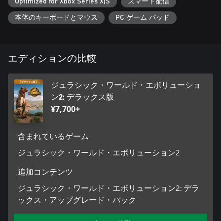
Optimized for Xbox Series X|S
スマート配信
ど、映画に登場する主要キャラクターたちと行動を共にしよ
う。さらに映画を元にした様々な新施設を活用して、バイオシ
本体のキーボードとマウス
PC ゲーム パッド
ン・ジェネティクス社の研究施設を建設することも可能。
科学者を派遣して DNA が含まれた琥珀を採取させ、驚くべき
新種を合成して孵化させ、多様な生態をパークで観察しよう。
エディションの比較
他にも、『ジュラシック・ワールド/新たなる支配者』にまつわ
る IF シナリオをプレイしたり、4 種の素晴らしい新古生物種で
ジュラシック・ワールド・エボリューショ
パークの目玉を増やしたりもできる。
ン2: デラックス版
ジュラシック・ワールド・エボリューション 2: ドミニオン・マ
¥7,700+
ルタ拡張パック
ユニバーサル・ピクチャーズと Amblin Entertainment がお届け
する映画『ジュラシック・ワールド/新たなる支配者』の前日譚
含まれているゲーム
を舞台として、温暖な地中海へ向かい、3 つのロケーションに
ジュラシック・ワールド・エボリューション2
またがる複数の恐竜パークを運営しよう。『ジュラシック・ワ
ールド・エボリューション2: ドミニオン・マルタ拡張パック』
追加コンテンツ
では、目を見張る新古生物種や、新たな島々、マルタ風の美し
く精細な建物などに加えて、まったく新しいキャンペーンがプ
ジュラシック・ワールド・エボリューション2: デラ
レイヤーを待ち受けている。
ックス・アップグレード・パック
カボット・フィンチや、ケイラ・ワッツ (英語版声優: DeWanda