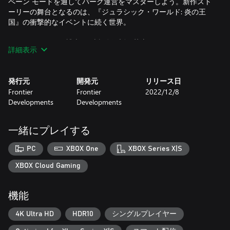
ペーン モードを通してパーク運営をマスターしよう。新作スト
ーリーの舞台となるのは、『ジュラシック・ワールド: 炎の王
国』の衝撃的なイベントに続く世界。
イアン・マルコム博士 (日本語版: 大塚 芳忠 – オリジナル: Jeff
詳細表示
Goldblum)、クレア・ディアリング (日本語版: 林 真里花 – オリ
ジナル: Bryce Dallas Howard) など、映画に登場する代表的キャ
ラクターたちと一緒に、アメリカ大陸に解き放たれた野生の恐
発行元
開発元
リリース日
竜を飼育、保護、管理しよう。
Frontier
Frontier
2022/12/8
Developments
Developments
『ジュラシック・ワールド・エボリューション2』では、待望の
翼竜や海生爬虫類、ファンに人気の恐竜など、75 種以上の古生
物種が登場。リアルさを増した恐竜たちが、縄張りを支配し、
一緒にプレイする
争い、環境に賢く適応する。生物工学により、恐竜の色を変え
ることや、ゲノム操作で特性をアンロックすることもできる。
PC
XBOX One
XBOX Series X|S
ジュラシック・ワールド・エボリューション2: バイオシン拡張
XBOX Cloud Gaming
パック
本拡張 DLC では、映画『ジュラシック・ワールド/新たなる支
機能
配者』ともつながる臨場感あふれる新キャンペーンが楽しめ
る。クレア・ディアリング (日本語版声優: 林真里花 - 英語版声
4K Ultra HD
HDR10
シングルプレイヤー
優: Bryce Dallas Howard)、アラン・グラント博士 (英語版声優:
Sam Neill)、エリー・サトラー博士 (英語版声優: Laura Dern) な