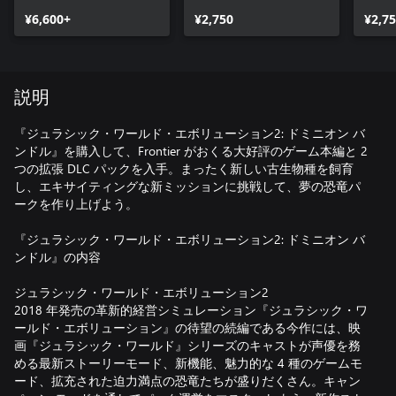
2: ドミニオン・マルタ
バイ
¥6,600+
拡張パック
¥2,750
¥2,7
説明
『ジュラシック・ワールド・エボリューション2: ドミニオン バ
ンドル』を購入して、Frontier がおくる大好評のゲーム本編と 2
つの拡張 DLC パックを入手。まったく新しい古生物種を飼育
し、エキサイティングな新ミッションに挑戦して、夢の恐竜パ
ークを作り上げよう。
『ジュラシック・ワールド・エボリューション2: ドミニオン バ
ンドル』の内容
ジュラシック・ワールド・エボリューション2
2018 年発売の革新的経営シミュレーション『ジュラシック・ワ
ールド・エボリューション』の待望の続編である今作には、映
画『ジュラシック・ワールド』シリーズのキャストが声優を務
める最新ストーリーモード、新機能、魅力的な 4 種のゲームモ
ード、拡充された迫力満点の恐竜たちが盛りだくさん。キャン