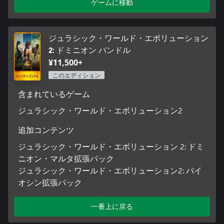
ゲームに移動
Wise)、ソヨナ・サントス (英語版声優: Dichen Lachman)、バリ
ー・センベーヌ (英語版声優: Omar Sy)、ルイス・ドジスン (英
語版声優: Campbell Scott) などの映画の主要人物たちと一緒
に、地中海にまたがる 3 つのロケーションでパークを運営。重
ジュラシック・ワールド・エボリューション
要施設を作り、恐竜取引所でさらなる種、卵、ゲノム データを
2: ドミニオン バンドル
手に入れよう。アンダーグラウンドと当局の両方に協力し、
¥11,500+
様々な行動を通じて信頼を勝ち取れば、孵化場のアップグレー
ドや新ロケーションなどの要素をアンロックできる。
このエディション
含まれているゲーム
ジュラシック・ワールド・エボリューション2
追加コンテンツ
ジュラシック・ワールド・エボリューション 2: ドミ
ニオン・マルタ拡張パック
ジュラシック・ワールド・エボリューション2: バイ
オシン拡張パック
一番上に戻る