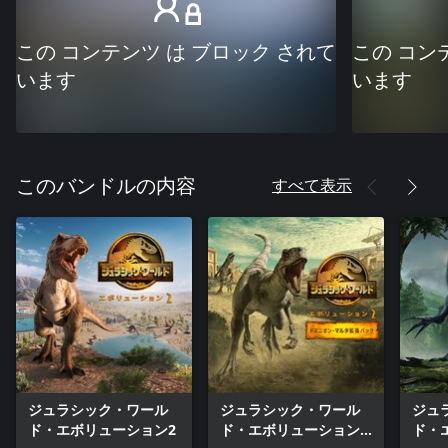
この コンテンツ は ブロック されて
この コン
います
います
すべて表示
このバンドルの内容
ジュラシック・ワール
ジュラシック・ワール
ジュ
ド・エボリューション2
ド・エボリューション
ド・