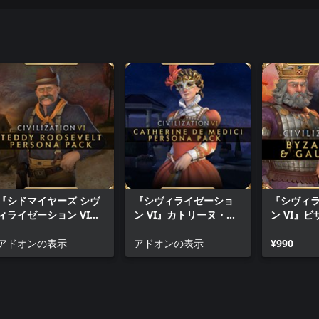
リティ・パック」と「カトリーヌ・
を新たにしてアメリカとフランス
まく保ち、"麗妃カトリーヌ"は高
パーソナリティ・パックには、人
れます。さらに変化した指導者の
ティ・パックは「ニューフロンテ
アドオンパックと同時に配信され
『シドマイヤーズ シヴ
『シヴィライゼーショ
『シヴィ
ィライゼーション VI』
ン VI』カトリーヌ・
ン VI』
セオドア “テディ”・ル
ド・メディシス パーソ
ガリアパ
ーズベルト パーソナリ
アドオンの表示
ナリティ・パック
アドオンの表示
¥990
ティ・パック