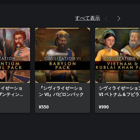
すべて表示
ライゼーショ
『シヴィライゼーショ
シヴィライゼーショ
ビザンティン＆
ン VI』バビロンパック
VI ベトナム＆フビラ
ック
イ・ハンパック
¥550
¥990