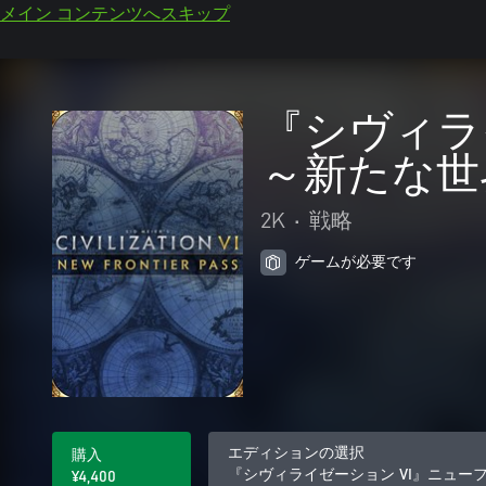
メイン コンテンツへスキップ
『シヴィラ
～新たな世
2K
•
戦略
ゲームが必要です
エディションの選択
購入
『シヴィライゼーション VI』ニュー
¥4,400