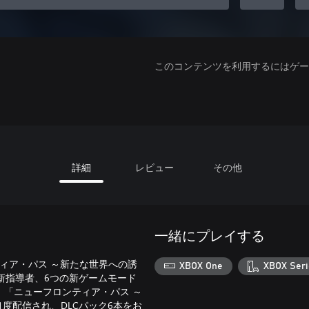
このコンテンツを利用するにはゲーム
詳細
レビュー
その他
一緒にプレイする
ティア・パス ～新たな世界への誘
XBOX One
XBOX Seri
新指導者、6つの新ゲームモード
「ニューフロンティア・パス ～
1度配信され、DLCパック6本をお