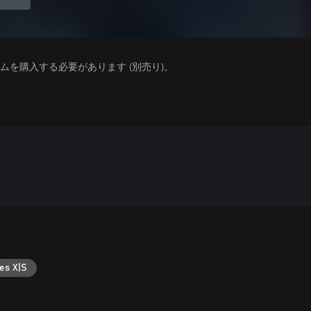
を購入する必要があります (別売り)。
es X|S