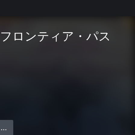
ーフロンティア・パス
● ● ●