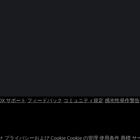
OX サポート
フィードバック
コミュニティ規定
感光性発作警告
せ
プライバシーおよび Cookie
Cookie の管理
使用条件
商標
サ