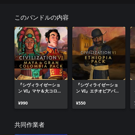
が生じます。
限定ボーナス: 「セオドア “テディ”・ルーズベルト パーソナ
このバンドルの内容
ド・メディシス パーソナリティ・パック」
『シヴィライゼーション VI』の人気指導者2人が、外見と能力
を導きます！ "ラフライダー・テディ"は自分の大陸の平和をう
級資源を使って文化と観光力で世界を圧倒します。それぞれの
気指導者の新しいモデルや背景、ゲームプレイボーナスが含ま
性格に合わせて、アジェンダも更新されています。パーソナリ
ィア・パス ～新たな世界への誘い」の所有者限定で、2つ目の
ます。
『シヴィライゼーショ
『シヴィライゼーショ
ン VI』マヤ＆大コロン
ン VI』エチオピアパッ
ビアパック
ク
¥990
¥550
共同作業者