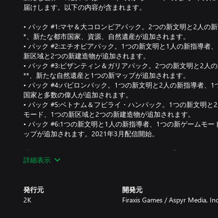
届けします。以下の内容が含まれます。
• パック #1:マヤ＆大コロンビアパック。2つの新文明と2人
*、新たな都市国家、資源、自然遺産が追加されます。
• パック #2:エチオピアパック。1つの新文明と1人の新指導者
新区域と2つの新建造物が追加されます。
• パック #3:ビザンティン＆ガリアパック。2つの新文明と2
**、新たな自然遺産と1つの新マップが追加されます。
• パック #4:バビロンパック。1つの新文明と2人の新指導者
国家と多数の偉人が追加されます。
• パック #5:ベトナム＆フビライ・ハンパック。1つの新文明と
モード、1つの新区域と2つの新建造物が追加されます。
• パック #6:1つの新文明と1人の新指導者、1つの新ゲームモ
ップが追加されます。2021年3月配信開始。
*新しいゲームモードをお楽しみいただくには、『シヴィライゼー
詳細表示
要です。
**新しい指導者をお楽しみいただくには、『シヴィライゼーション
す。
発行元
開発元
2K
Firaxis Games / Aspyr Media, Inc
ゲームモードには新ユニットや建造物、施設などの新コンテン
た、設定でオン/オフの切り替えができます。有効にすると、