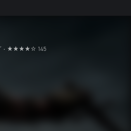
グ
•
145