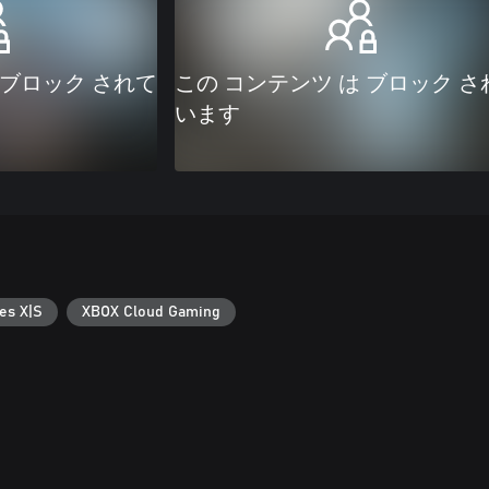
 ブロック されて
この コンテンツ は ブロック さ
います
es X|S
XBOX Cloud Gaming