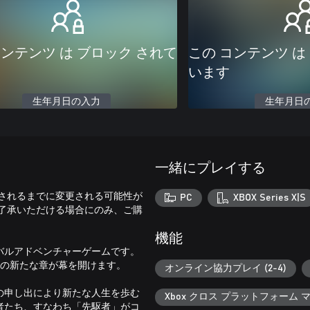
コンテンツ は ブロック されて
この コンテンツ は
います
生年月日の入力
生年月日
一緒にプレイする
されるまでに変更される可能性が
PC
XBOX Series X|S
了承いただける場合にのみ、ご購
機能
バルアドベンチャーゲームです。
バースの新たな章が幕を開けます。
オンライン協力プレイ (2-4)
の申し出により新たな人生を歩む
Xbox クロス プラットフォーム
者たち、すなわち「先駆者」がコ