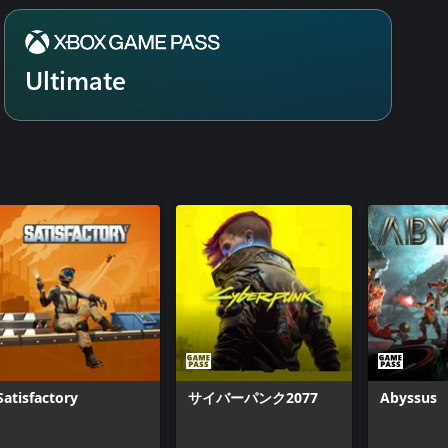
の継続に執拗に固執するのか、そ
かすチャンスが訪れます。
Ultimate
後、物語の進展とともにバイオー
階であるため、バグやパフォーマ
のフィードバックは、私たちの開
新たな歴史を共に作り上げましょ
『サブノーティカ：ビロウゼロ』
3年にリリースされた『Half-
誕生した同スタジオは、現在、アメリカ、
モートチームへと進化しました。
ティとのイノベーションを通じ
Satisfactory
サイバーパンク2077
Abyssus