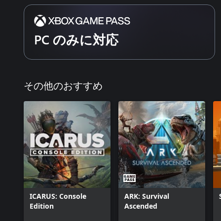
と、恐怖を体験するでしょう。海を探索すれば、なぜAIは任務
してこの息をのむような新天地に何が眠っているのかを解き明
早期アクセスによる共同開発
PC のみに対応
『サブノーティカ２』は現在開発中の早期アクセス版です。今
ムや生物、クラフト要素を継続的に拡張していきます。開発段
ンスの問題が発生する場合があります。プレイヤーのみなさん
発プロセスの要です。ぜひ、『サブノーティカ』ユニバースの
う。
その他のおすすめ
Unknown Worldsの哲学
『サブノーティカ２』は、受賞歴のある『サブノーティカ』と
を手掛けたスタジオ、Unknown Worldsが開発しています。200
Life』用Mod「Natural Selection」の制作チームとして
イギリス、フランス、オーストラリアなど世界中を繋ぐフルリ
「オープンな開発」を理念に掲げ、10年以上にわたるコミュニ
て、サバイバルジャンルの限界に挑み続けています。"
ようこそ、先駆者。
ICARUS: Console
ARK: Survival
Edition
Ascended