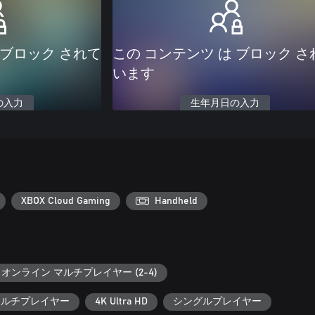
 ブロック されて
この コンテンツ は ブロック さ
います
の入力
生年月日の入力
XBOX Cloud Gaming
Handheld
オンライン マルチプレイヤー (2-4)
 マルチプレイヤー
4K Ultra HD
シングルプレイヤー