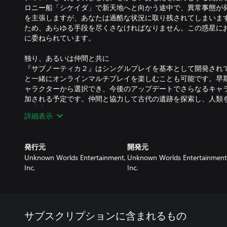
ロニー船「シケイダ」で新天地へと向かう途中で、異常事態が発
を主張しますが、あなたは過酷な状況に取り残されてしまいます
ため、あらゆる手段を尽くさなければなりません。この惑星に
に委ねられています。
独り、あるいは仲間と共に
『サブノーティカ２』はシングルプレイを基本として開発され
と一緒にオンラインマルチプレイを楽しむことも可能です。早
ャラクターから選択でき、今後のアップデートでさらなるキャ
加される予定です。仲間と協力して古代の遺跡を探索し、人類
に適応しましょう。
詳細表示
生き延びるための適応
深海を生き抜き、ここを「第２の故郷」とするためには、あら
発行元
開発元
ります。小型潜水艇「タッドポール」を操り、生命力あふれる
Unknown Worlds Entertainment,
Unknown Worlds Entertainment
ましょう。安全な浅瀬を離れ、危険な深淵へ挑むためには、探
Inc.
Inc.
スタマイズが不可欠です。早期アクセスの進展に合わせて、新
て限界を突破するためのアップグレードがこの奇妙な世界の秘
未知の探索
多種多様な生物が息づくこの世界をスキャンし、研究しましょ
サブスクリプションに含まれるもの
ど巨大なリヴァイアサンまで、あらゆる生命があなたを待って