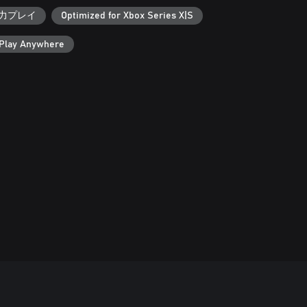
協力プレイ
Optimized for Xbox Series X|S
Play Anywhere