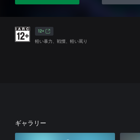
12+
軽い暴力、戦慄、軽い罵り
ギャラリー