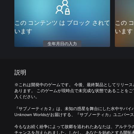
この コンテンツ は ブロック されて
この 
います
います
生年月日の入力
説明
※これは開発中のゲームです。 今後、最終製品としてリリース
あります。 このゲームが現時点で未完成な状態であることをご
入ください。
『サブノーティカ２』は、未知の惑星を舞台にした水中サバイ
Unknown Worldsがお届けする、『サブノーティカ』ユニ
今もなお続く紛争によって故郷を追われたあなたは、アルテラ
チャンスを与えられました。しかし、あなたを始めとする開拓