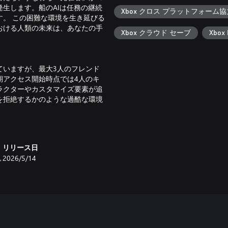
生します。船のAIは任務の継続
Xbox クロス プラットフォーム
。 この困難な環境を生き延びる
おける人類の未来は、あなたの手
Xbox クラウド セーブ
Xbox 
ていますが、最大3人のフレンド
期アクセス開始時点では4人のキ
ラクターやカスタマイズ要素が追
を拒絶するかのような過酷な環境
ゆるツールを使いこなす必要があ
リリース日
色鮮やかなバイオームを駆け巡り
,
2026/5/14
索の拠点となるベースの建築とカ
たなツールや装備、乗り物、そし
密を解き明かす鍵となります。
う。極小の生物から、見上げるほ
います。未知の世界に広がる驚き