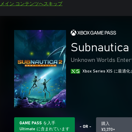
メイン コンテンツへスキップ
Subnaut
Unknown Worlds Entert
Xbox Series X|S に
GAME PASS を入手
購入
- OR -
Ultimate に含まれています
¥3,370+