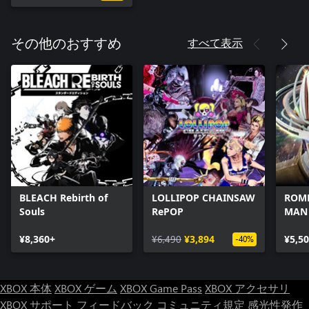
すべて表示
その他のおすすめ
BLEACH Rebirth of
LOLLIPOP CHAINSAW
ROME
Souls
RePOP
MAN
¥8,360+
¥6,490
¥3,894
¥5,5
-40%
XBOX 本体
XBOX ゲーム
XBOX Game Pass
XBOX アクセサリ
XBOX サポート
フィードバック
コミュニティ規定
感光性発作