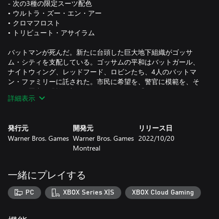
- 次の3種の限定スーツ配色
• ウルトラ・ズー・エン・アー
• クロマフロスト
• トリビュート・アサイラム
バットマンが死んだ。新たに台頭した巨大地下組織がゴッサ
ム・シティを支配している。ゴッサムの平和はバットガール、
ナイトウィング、レッドフード、ロビンたち、4人のバットマ
ン・ファミリーに託された。市民に希望を、警官に模範を、そ
して犯罪者に恐怖を与えるのは君たちだ。『ゴッサム・ナイ
詳細表示
ツ』は、かつてないほど綿密に作り込まれたダイナミックなゴ
ッサム・シティを舞台とするオープンワールド・アクション
RPGだ。ソロまたは協力プレイでゴッサムの5つの区をパトロー
発行元
開発元
リリース日
ルし、犯罪を鎮圧しよう。
Warner Bros. Games
Warner Bros. Games
2022/10/20
Montreal
ナイトを継ぐ時が来た。戦いはここからはじまる。
一緒にプレイする
PC
XBOX Series X|S
XBOX Cloud Gaming