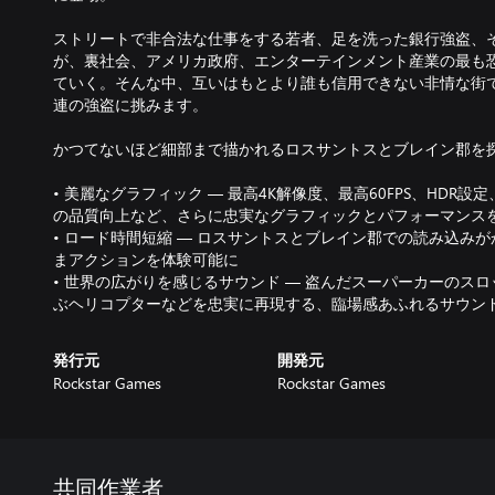
ストリートで非合法な仕事をする若者、足を洗った銀行強盗、
が、裏社会、アメリカ政府、エンターテインメント産業の最も
ていく。そんな中、互いはもとより誰も信用できない非情な街
連の強盗に挑みます。
かつてないほど細部まで描かれるロスサントスとブレイン郡を
• 美麗なグラフィック — 最高4K解像度、最高60FPS、HDR
の品質向上など、さらに忠実なグラフィックとパフォーマンス
• ロード時間短縮 — ロスサントスとブレイン郡での読み込み
まアクションを体験可能に
• 世界の広がりを感じるサウンド — 盗んだスーパーカーのス
ぶヘリコプターなどを忠実に再現する、臨場感あふれるサウン
発行元
開発元
Rockstar Games
Rockstar Games
共同作業者