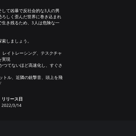
そして凶暴で反社会的な3人の男
恐ろしく歪んだ世界に巻き込まれ
で生き残るため、3人は危険な一
探索しましょう。
設定、レイトレーシング、テスクチャ
を実現
がかつてないほど高速化し、すぐさ
ロットル、近隣の銃撃音、頭上を飛
ド
リリース日
2022/3/14