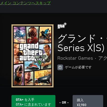
メイン コンテンツへスキップ
グランド・
Series X|S)
Rockstar Games
•
アク
ゲームが必要です
GTA+ を入手
購入
- OR -
GTA+ に含まれています
¥2,980