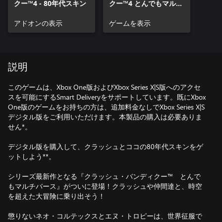
クー™4 - 80年代スキン
クー™4 とんでもマルチ
バース
アドオンの表示
ゲームを表示
説明
このゲームは、Xbox One版およびXbox Series X|S版へのアクセ
スを可能にするSmart Deliveryをサポートしています。既にXbox
One版のゲームをお持ちの方は、追加料金なしでXbox Series X|S
デジタル版をご利用いただけます。本製品の購入は必要ありま
せん*。
デジタル版を購入して、クラッシュとココの80年代スキンをゲ
ットしよう**。
シリーズ最新作となる『クラッシュ・バンディクー™ とんで
もマルチバース』がついに登場！クラッシュや仲間達と、時空
を超えた大冒険に乗り出そう！
懲りないネオ・コルテックスとエヌ・トロピーは、世界征服で