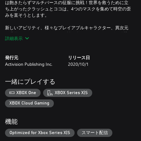
は飽きたらずマルチバースの征服に挑戦！世界を救うために立
ち上がったクラッシュとココは、4つのマスクを集めて時空の歪
みを直そうとします。
新しいアビリティ、様々なプレイアブルキャラクター、異次元
の世界、そしてユニークなボス戦を楽しもう！シリーズお馴染
詳細表示
みのアクション満載、でも今回は世界があべこべ！
発行元
リリース日
*Xbox Oneのディスク版をお持ちの方は、Xbox Series Xデジタル
Activision Publishing Inc.
2020/10/1
版をダウンロードもしくはプレイされたい場合、Xbox Series X
本体 にディスクを挿入してください。Xbox Series S(ディスクド
ライブ非搭載モデル)のコンソールを所有する方で、Xbox Oneの
一緒にプレイする
ディスク版をお持ちの場合、追加料金なしでのアップグレード
はご利用いただけません。
XBOX One
XBOX Series X|S
**ステージ2のクリア時に利用可能。
XBOX Cloud Gaming
オンラインランキングへのアクセスおよびActivisionアカウント
機能
の登録には、インターネット接続が必要です。必要容量は変更
となる場合があります。ゲームをプレイするにはアップデート
Optimized for Xbox Series X|S
スマート配信
が必要な場合があります。Activisionは、オンライン機能の利用
可能性に関する保証を一切行わず、適切な通知を行った上で、