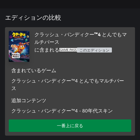
同サービスが提供するコンテンツを変更または停止する裁量権
を有します。本ソフトウェアの使用は、同ソフトウェアライセ
エディションの比較
ンス&サービス利用契約、プライバシーポリシー
(support.activision.com/license)に従うものとします。
クラッシュ・バンディクー™4 とんでもマ
© 2020-2021 Activision Publishing, Inc. ACTIVISION、CRASH、
ルチバース
CRASH BANDICOOTは株式会社Activisionの登録商標です。その
に含まれる
他全ての商標や商品名はその所有者に帰属します。
このエディション
含まれているゲーム
クラッシュ・バンディクー™4 とんでもマルチバー
ス
追加コンテンツ
クラッシュ・バンディクー™4 - 80年代スキン
一番上に戻る