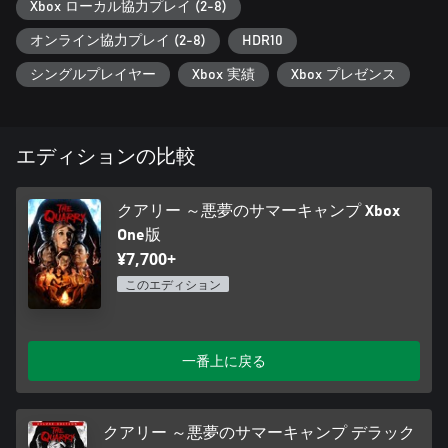
ィング技術、そしてハリウッドで活躍している俳優陣の素晴ら
Xbox ローカル協力プレイ (2-8)
しい演技が組み合わさることにより、ハケット採石場での恐怖
オンライン協力プレイ (2-8)
HDR10
体験はリアリティ溢れるものとなっています。
シングルプレイヤー
Xbox 実績
Xbox プレゼンス
仲間たちとホラー体験を共有
最大7人のフレンドと力を合わせ、オンラインでプレイ可能*。
招待されたプレイヤーは、ゲームを見ながら重要な選択が必要
な場面では投票に参加し、全員の総意でストーリーを形作るこ
エディションの比較
とが可能です。また、各プレイヤーがそれぞれ違うキャラクタ
ーを担当してその行動を決定する、パーティータイプの協力プ
レイもお楽しみいただけます。
クアリー ～悪夢のサマーキャンプ Xbox
One版
ゲーム体験をカスタマイズ
¥7,700+
あらゆるプレイ要素の難易度を調整できるので、初心者でもホ
ラー体験を存分に楽しめます。また、プレイするより見ている
このエディション
方が好きという方は、ムービーモードを選択することで『クア
リー ～悪夢のサマーキャンプ』を手に汗握るホラー映画として
鑑賞できます。お好みの楽しみ方を選び、ゆったり腰を下ろし
一番上に戻る
てポップコーンでも食べながら、恐ろしいホラーシーンの連続
をお楽しみください！
出演:
クアリー ～悪夢のサマーキャンプ デラック
CHRIS David Arquette