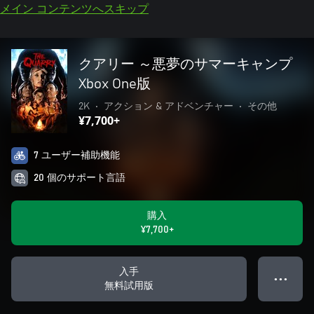
メイン コンテンツへスキップ
クアリー ～悪夢のサマーキャンプ
Xbox One版
2K
•
アクション & アドベンチャー
•
その他
¥7,700+
7 ユーザー補助機能
20 個のサポート言語
購入
¥7,700+
入手
● ● ●
無料試用版