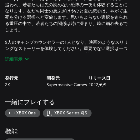
追われ、若者たちは先の読めない恐怖の一夜を体験することに
なります。友だち同士の悪ふざけやひと夏の恋心は、やがて生
死を分ける選択へと変貌します。思いもよらない選択を迫られ
る重圧の中で、若者たちの関係は時に深まり、時に崩れ去るで
しょう。
9人のキャンプカウンセラーの1人となり、映画のようなスリリ
ングなストーリーを体験してください。重要でない選択は一つ
としてありません。複雑に絡み合った可能性の糸を解きほぐ
詳細表示
し、自分だけの物語を紡ぎあげましょう。一夜のスターとなる
か、朝日を見ることなく非業の死を遂げるか。
発行元
開発元
リリース日
あなたの物語はいったいどんなものになるでしょう？
2K
Supermassive Games
2022/6/9
若者たちの運命、自分だけの物語
秘密の扉の向こうを確かめてみるか？森から聞こえてくる叫び
一緒にプレイする
声の正体を調べるか？友のために命を懸けるか、逃げて生き延
びるか？大きな選択と小さな選択。すべてがストーリーに影響
XBOX One
XBOX Series X|S
を与え、最後まで生き延びるのは誰か。
目が離せない映画のような体験
機能
最新のフェイシャルキャプチャー技術と映画さながらのライテ