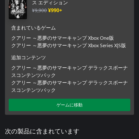
ス エディション
ABIGAIL Ariel Winter
¥9,900
¥990+
KAITLYN Brenda Song
NICK Evan Evagora
EMMA Halston Sage
含まれているゲーム
RYAN Justice Smith
DYLAN Miles Robbins
クアリー ～悪夢のサマーキャンプ Xbox One版
LAURA Siobhan Williams
クアリー ～悪夢のサマーキャンプ Xbox Series X|S版
MAX Skyler Gisondo
JACOB Zach Tinker
追加コンテンツ
BOBBY Ethan Suplee
クアリー ～悪夢のサマーキャンプ デラックスボーナ
ELIZA Grace Zabriskie
JEDEDIAH Lance Henriksen
スコンテンツパック
CONSTANCE Lin Shaye
クアリー ～悪夢のサマーキャンプ デラックスボーナ
TRAVIS Ted Raimi
スコンテンツパック
* マルチプレイは同世代機間でのみお楽しみいただけます。
ゲームに移動
次の製品に含まれています