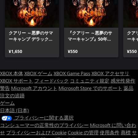
クアリー ～悪夢のサマ
『クアリー ～悪夢のサ
クア
ーキャンプ デラックス
マーキャンプ』50年代
ーキ
ボーナスコンテンツパ
風キャラクターコスチ
ホラ
ック
¥1,650
ューム
¥550
¥550
XBOX 本体
XBOX ゲーム
XBOX Game Pass
XBOX アクセサリ
XBOX サポート
フィードバック
コミュニティ規定
感光性発作
警告
Microsoft アカウント
Microsoft Store でのサポート
返品
注文の追跡
ゲーム
日本語 (日本)
プライバシーに関する選択
コンシューマーの正常性のプライバシー
Microsoft に問い合わ
せ
プライバシーおよび Cookie
Cookie の管理
使用条件
商標
サ