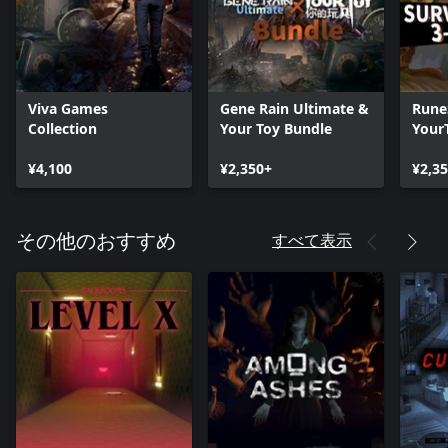
Viva Games
Gene Rain Ultimate &
Rune
Collection
Your Toy Bundle
Your
Bund
¥4,100
¥2,350+
¥2,3
すべて表示
その他のおすすめ