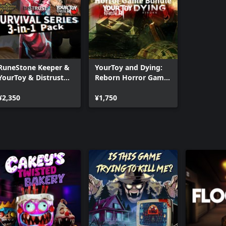
RuneStone Keeper &
YourToy and Dying:
YourToy & Distrust
Reborn Horror Game
Bundle
Bundle
¥2,350
¥1,750