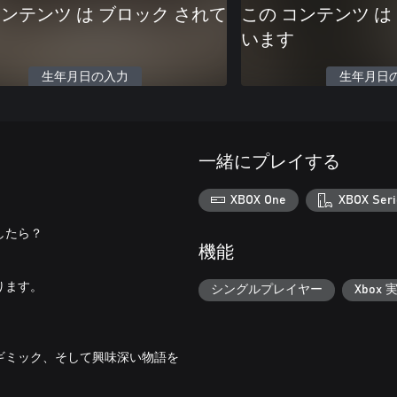
コンテンツ は ブロック されて
この コンテンツ は
います
生年月日の入力
生年月日
一緒にプレイする
XBOX One
XBOX Seri
したら？
機能
ります。
シングルプレイヤー
Xbox 
ギミック、そして興味深い物語を