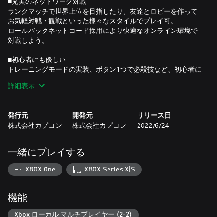
■充実のネットワーク対戦
ランクマッチで世界上位を目指したり、友達とロビーを作って
お気軽対戦・観戦といった様々なスタイルでプレイ可。
ロールバックネットコード採用により快適なオンライン環境で
対戦しよう。
■初心者にも優しい
トレーニングモードの実装、ボタン1つで必殺技など、初心者に
も優しい機能が満載。
詳細表示
どこでもセーブ・ロード機能ですぐにやりなおしも！
■ゲーム以外のコンテンツも充実！『ミュージアム』
発行元
開発元
リリース日
10タイトルを対象とした500点以上のイラストや開発資料など
株式会社カプコン
株式会社カプコン
2022/6/24
を掲載。
初公開の設定資料や制作現場を垣間見ることができる資料も収
録。
一緒にプレイする
さらに、各タイトルのアーケード版から収録された400曲もの
音源データが視聴可能。
XBOX One
XBOX Series X|S
■収録ゲームタイトル(日本語版・英語版が選択可能※1)
『ヴァンパイア』
機能
『ヴァンパイアハンター』
『ヴァンパイアセイヴァー』
Xbox ローカル マルチプレイヤー (2-2)