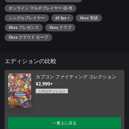
『ヴァンパイアハンター2』
オンライン マルチプレイヤー (2-9)
『ヴァンパイアセイヴァー2』
『ハイパーストリートファイター II』
シングルプレイヤー
60 fps +
Xbox 実績
『ポケットファイター』
『スーパーパズルファイターII X』
Xbox プレゼンス
Xbox クラブ
『サイバーボッツ』
Xbox クラウド セーブ
『ウォーザード』
(※1 ヴァンパイアハンター2・ヴァンパイアセイヴァー2は日本
語版のみ収録)
エディションの比較
カプコン ファイティング コレクション
¥2,990+
このエディション
一番上に戻る