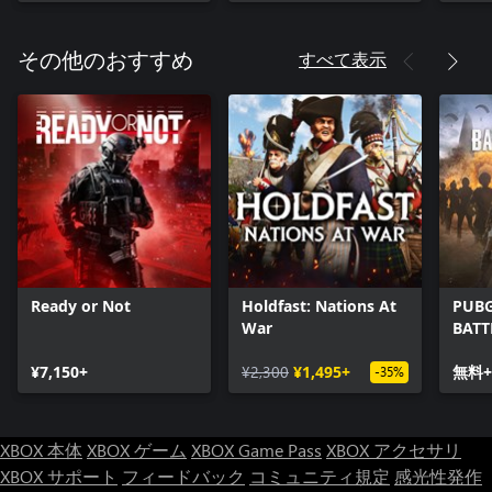
すべて表示
その他のおすすめ
Ready or Not
Holdfast: Nations At
PUBG
War
BAT
¥7,150+
¥2,300
¥1,495+
無料+
-35%
XBOX 本体
XBOX ゲーム
XBOX Game Pass
XBOX アクセサリ
XBOX サポート
フィードバック
コミュニティ規定
感光性発作