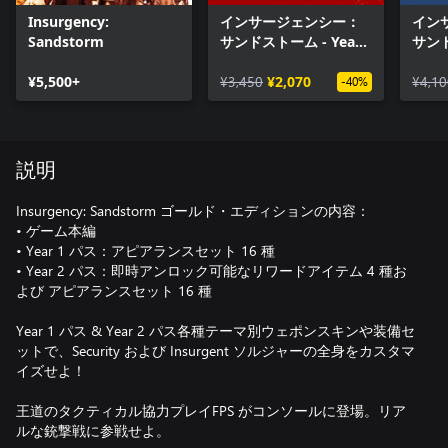
Insurgency:
インサージェンシー：
イン
Sandstorm
サンドストーム - Year
サンド
1 パス
2 パ
¥5,500+
¥3,450
¥2,070
¥4,10
-40%
説明
Insurgency: Sandstorm ゴールド・エディションの内容：
• ゲーム本編
• Year 1 パス：アピアランスセット 16 種
• Year 2 パス：即時アンロック可能なリワードアイテム 4 種お
よび アピアランスセット 16 種
Year 1 パス & Year 2 パス各種テーマ別ウェポンスキンや装備セ
ットで、Security および Insurgent ソルジャーの全身をカスタマ
イズせよ！
王道のタクティカル協力プレイFPS がコンソールに登場。リア
ルな銃撃戦に参戦せよ。