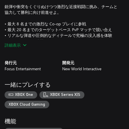
銃弾や衝突をくぐりぬけつつ激烈な近接戦闘に挑み、チームと
協力して勝利に向け前進せよ。
• 最大 8 名までの激烈な Co-op プレイに参戦
• 最大 20 名までのターゲットベース PvP マッチで競い合え
• リアルな弾道や圧倒的なディテールで究極の没入感を体験
• キャラクターや武器をフルカスタマイズ
詳細表示
• ポジショナルボイスチャットに対応したかつてないオーディ
オデザインで心臓高鳴る緊張感を味わえる。
発行元
開発元
Focus Entertainment
New World Interactive
一緒にプレイする
XBOX One
XBOX Series X|S
XBOX Cloud Gaming
機能