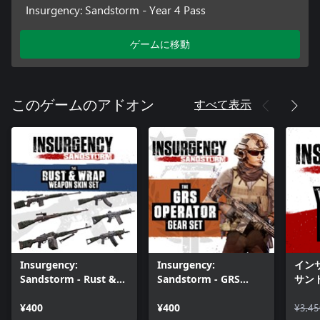
Insurgency: Sandstorm - Year 4 Pass
ゲームに移動
すべて表示
このゲームのアドオン
Insurgency:
Insurgency:
イン
Sandstorm - Rust &
Sandstorm - GRS
サンド
Wrap Weapon Skin
Operator Gear Set
1 パ
Set
¥400
¥400
¥3,45