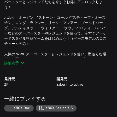
パースターとレジェンドたちを今すぐお得にアンロックしよ
う！
ハルク・ホーガン、"ストーン・コールド"スティーブ・オース
チン、ロンダ・ラウジー、リック・フレアー、ゴールドバー
グ、アルティメット・ウォリアー、"ラウディ"ロディ・パイパ
ーなどのスーパースターやレジェンドを使って、今すぐアーケ
ードスタイル格闘ゲームをはじめよう！（ベースモデルのコス
チュームのみ）
人気の WWE スーパースターとレジェンドを使い、型破りな場
所に設置されたリングで多種多様なパワーアップやスペシャル
詳細表示
技を駆使し、ド派手なバトルを楽しもう。
『WWE 2K バトルグラウンド』の「アルティメットブロウラー
発行元
開発元
パス」を今すぐ手に入れて、何でもアリの大乱闘を巻き起こそ
2K
Saber Interactive
う！
一緒にプレイする
XBOX One
XBOX Series X|S