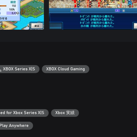
XBOX Series X|S
XBOX Cloud Gaming
ed for Xbox Series X|S
Xbox 実績
Play Anywhere