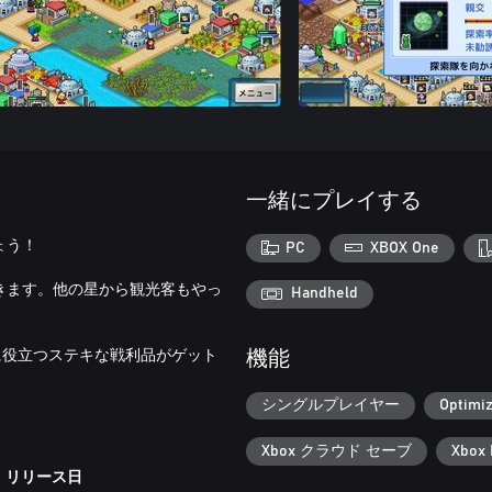
一緒にプレイする
ょう！
PC
XBOX One
きます。他の星から観光客もやっ
Handheld
に役立つステキな戦利品がゲット
機能
シングルプレイヤー
Optimiz
Xbox クラウド セーブ
Xbox 
リリース日