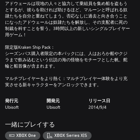
アドウェールは現地の人々と協力して乗組員を集め船を盗もう
とするが、彼らを助ければ助けるほど、マルーンと呼ばれる奴
隷たちを自分と重ねてしまう。否応なしに過去と向き合うこと
になったアドウェールは奴隷たちを解放し、その支配者に死の
制裁を科すことを誓う。3時間以上の新しいシングルプレイヤー
用ゲーム！
限定版Kraken Ship Pack：
シーズンパス購入者限定の本パックには、人はおろか船やクジ
ラまで飲み込むという伝説の海の怪物をモチーフとした帆、舵
輪と船首像が含まれます。
マルチプレイヤーをより熱く：マルチプレイヤー体験をより充
実させる新キャラクターをアンロックできます。
発行元
開発元
リリース日
Ubisoft
Ubisoft
2014/9/4
一緒にプレイする
XBOX One
XBOX Series X|S