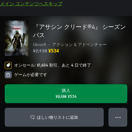
メイン コンテンツへスキップ
『アサシン クリード®4』 シーズン
パス
Ubisoft
•
アクション & アドベンチャー
¥2,138
¥534
オンセール: ¥1,604 割引、あと 4 日で終了
ゲームが必要です
購入
¥2,138
¥534
ほしい物リストに追加
● ● ●