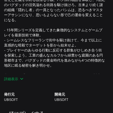
のバグダッドの活気溢れる街路を駆け抜けろ。古来より続く謎
の組織「隠れし者」の一員となったバシムは、恐るべきマスタ
ーアサシンになり、思いもよらない形で己の運命を変えること
になる。
- 15年間シリーズを定義してきた象徴的なシステムとゲームプ
レイを最新技術で体験。
- シームレスなフリーランで街中を駆け抜けて、今まで以上に
直感的な暗殺でターゲットを影から始末せよ。
- プレイヤーのあらゆる行動に反応する群集がひしめき合う街
を探索しよう。工業の盛んなカルフから緑豊かな庭園のある円
形都市まで、バグダッドの黄金時代を進みながら4つの特徴的な
地区に眠る秘密を解き明かせ。
本ゲームは「スマートデリバリー（Smart Delivery）」に対応し
詳細表示
ており、Xbox OneとXbox Series X|Sどちらのゲーム機でもプレ
イできます。
発行元
開発元
UBISOFT
UBISOFT