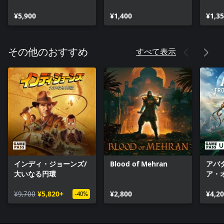
ン アップグレードバン
ンパック
ク
ドル1
¥5,900
¥1,400
¥1,3
すべて表示
その他のおすすめ
インディ・ジョーンズ/
Blood of Mehran
アバ
大いなる円環
ア・
¥9,700
¥5,820+
¥2,800
¥4,2
-40%