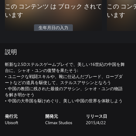
この コンテンツ は ブロック されて
この コン
います
います
生年月日の入力
説明
斬新な2.5Dステルスゲームプレイで、美しい16世紀の中国を舞
台に、シャオ・ユンの復讐を果たそう:
• ユニークな戦闘スキルや、靴に仕込んだブレード、ロープダ
ートなどの道具を駆使して、ステルスアサシンとなろう
• 中国の教団に残された最後のアサシン、シャオ・ユンの物語
を解き明かそう
• 中国の大帝国を駆けめぐり、美しい中国の世界を体験しよう
発行元
開発元
リリース日
Ubisoft
Climax Studios
2015/4/22