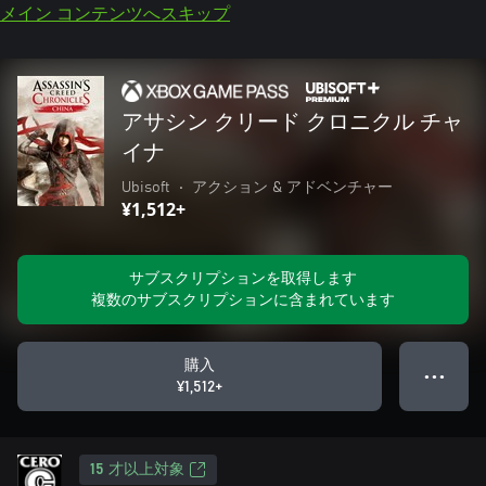
メイン コンテンツへスキップ
アサシン クリード クロニクル チャ
イナ
Ubisoft
•
アクション & アドベンチャー
¥1,512+
サブスクリプションを取得します
複数のサブスクリプションに含まれています
購入
● ● ●
¥1,512+
15 才以上対象