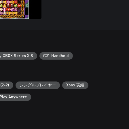
XBOX Series X|S
Handheld
2-2)
シングルプレイヤー
Xbox 実績
Play Anywhere