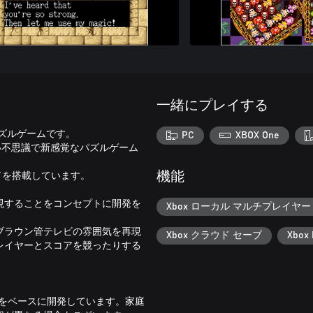
一緒にプレイする
パズルゲームです。
PC
XBOX One
い不思議で新感覚なパズルゲーム
ードを搭載しています。
機能
再現することをコンセプトに開発を
Xbox ローカル マルチプレイヤー (
ブラウン管テレビの雰囲気を再現
Xbox クラウド セーブ
Xbox 
レイヤーとスコアを競ったりする
本編をベースに開発しています。家庭