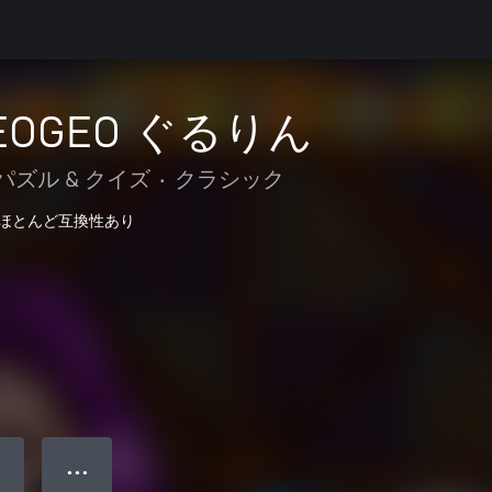
OGEO ぐるりん
パズル & クイズ
•
クラシック
ほとんど互換性あり
● ● ●