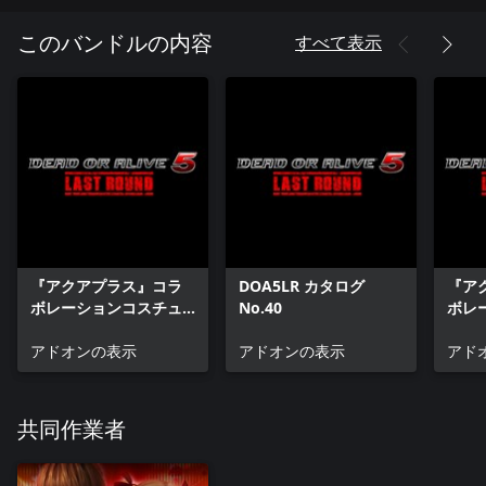
すべて表示
このバンドルの内容
『アクアプラス』コラ
DOA5LR カタログ
『ア
ボレーションコスチュ
No.40
ボレ
ーム ティナ × ムネチカ
ーム 
アドオンの表示
アドオンの表示
ラ
アド
共同作業者