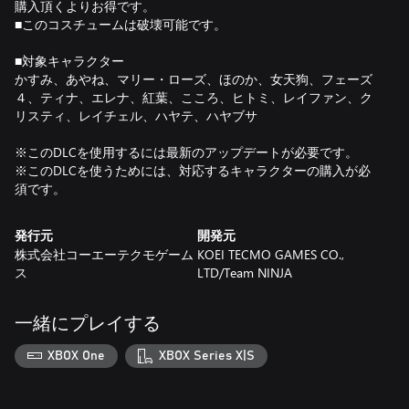
購入頂くよりお得です。
■このコスチュームは破壊可能です。
■対象キャラクター
かすみ、あやね、マリー・ローズ、ほのか、女天狗、フェーズ
４、ティナ、エレナ、紅葉、こころ、ヒトミ、レイファン、ク
リスティ、レイチェル、ハヤテ、ハヤブサ
※このDLCを使用するには最新のアップデートが必要です。
※このDLCを使うためには、対応するキャラクターの購入が必
須です。
発行元
開発元
株式会社コーエーテクモゲーム
KOEI TECMO GAMES CO.,
ス
LTD/Team NINJA
一緒にプレイする
XBOX One
XBOX Series X|S