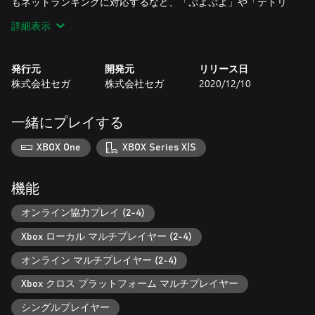
もネットランキングに対応するなど、「ぷよぷよ」や「テトリ
ス」を遊びつくすことができます。
詳細表示
■新キャラクター登場の新「アドベンチャー」モード
「アドベンチャー」モードでは、これまでシリーズに登場した
発行元
開発元
リリース日
定番キャラクターに加えて、新キャラクターも登場。新旧キャ
株式会社セガ
株式会社セガ
2020/12/10
ラクターが入り混じった「まんざいデモ」による新しいストー
リーが楽しめます。さらにストーリークリア後も繰り返し遊べ
るアイテム収集要素やミッションなど、一人でも遊べるやりこ
一緒にプレイする
み要素も充実しています。
XBOX One
XBOX Series X|S
■初心者安心のレッスンや、充実したオンライン要素
初心者でも安心の「ぷよぷよ」や「テトリス」をイチから学べ
る「レッスン」モードを収録。また、「インターネット」モー
機能
ドでは、最大四人で世界中のプレイヤーと対戦することができ
ます。さらに、「全世界パズルリーグ」では「ぷよぷよ」「テ
オンライン協力プレイ (2-4)
トリス」の腕が競えるそれぞれのインターネットランキングに
Xbox ローカル マルチプレイヤー (2-4)
も新しく対応しています。
オンライン マルチプレイヤー (2-4)
Xbox クロス プラットフォーム マルチプレイヤー
シングルプレイヤー