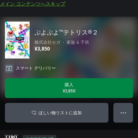
メイン コンテンツへスキップ
ぷよぷよ™テトリス®２
株式会社セガ
•
家族 & 子供
¥3,850
スマート デリバリー
購入
¥3,850
ほしい物リストに追加
● ● ●