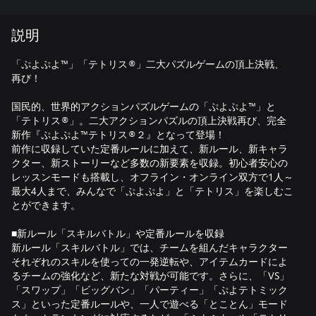
説明
「ぷよぷよ™」「テトリス®」二大パズルゲームの頂上決戦、
再び！
国民的、世界的アクションパズルゲームの「ぷよぷよ™」と
「テトリス®」。二大アクションパズルの頂上決戦再び、完全
新作『ぷよぷよ™テトリス®２』となって登場！
前作に収録していた定番ルールに加えて、新ルール、新キャラ
クター、新ストーリーなど多数の新要素を収録。初心者安心の
レッスンモードも搭載し、オフライン・オンライン双方で1人～
最大4人まで、みんなで「ぷよぷよ」と「テトリス」を楽しむこ
とができます。
■新ルール「スキルバトル」や定番ルールを収録
新ルール「スキルバトル」では、チームを組んだキャラクター
それぞれのスキルを使っての一発逆転や、アイテムカードによ
るチームの強化など、新たな対戦が可能です。さらに、「VS」
「スワップ」「ビッグバン」「パーティー」「ぷよテトミック
ス」といった定番ルールや、一人で遊べる「とことん」モード