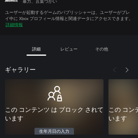
暴力、言葉づかい
ユーザーが起動するゲームのパブリッシャーは、ユーザーがプレ
イ中に Xbox プロフィール情報と関連データにアクセスできます。
詳細情報
詳細
レビュー
その他
ギャラリー
この コンテンツ は ブロック されて
この コン
います
います
生年月日の入力