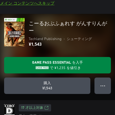
メイン コンテンツへスキップ
こーるおぶふぁれす がんすりんが
ー
Techland Publishing
•
シューティング
¥1,543
GAME PASS ESSENTIAL を入手
で
¥1,235
を値引き
購入
● ● ●
¥1,543
17 才以上対象