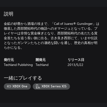
説明
金鉱の砂塵から酒場の埃まで、「Call of Juarez® Gunslinger」は
徹底した西部開拓時代の物語へのオマージュとなっている。プ
レイヤーは非情な賞金稼ぎとなり、西部開拓時代の名だたる賞
金首たちを追う長い旅に出る。古き良き西部にて、いまや伝説
となったガンマンたちとの凄絶な闘いを通し、歴史の真相が明
らかになる。
発行元
開発元
リリース日
Techland Publishing
Techland
2013/5/22
一緒にプレイする
XBOX One
XBOX Series X|S