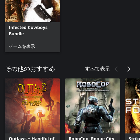
Infected Cowboys
Bundle
ゲームを表示
すべて表示
その他のおすすめ
Outlaws + Handful of
RoboCop: Rogue City
Strik