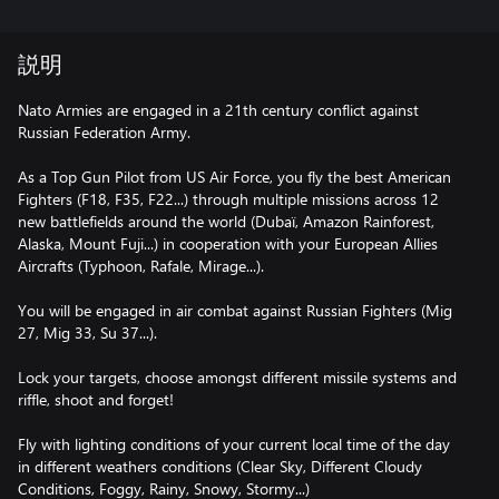
説明
Nato Armies are engaged in a 21th century conflict against
Russian Federation Army.
As a Top Gun Pilot from US Air Force, you fly the best American
Fighters (F18, F35, F22...) through multiple missions across 12
new battlefields around the world (Dubaï, Amazon Rainforest,
Alaska, Mount Fuji...) in cooperation with your European Allies
Aircrafts (Typhoon, Rafale, Mirage...).
You will be engaged in air combat against Russian Fighters (Mig
27, Mig 33, Su 37...).
Lock your targets, choose amongst different missile systems and
riffle, shoot and forget!
Fly with lighting conditions of your current local time of the day
in different weathers conditions (Clear Sky, Different Cloudy
Conditions, Foggy, Rainy, Snowy, Stormy...)