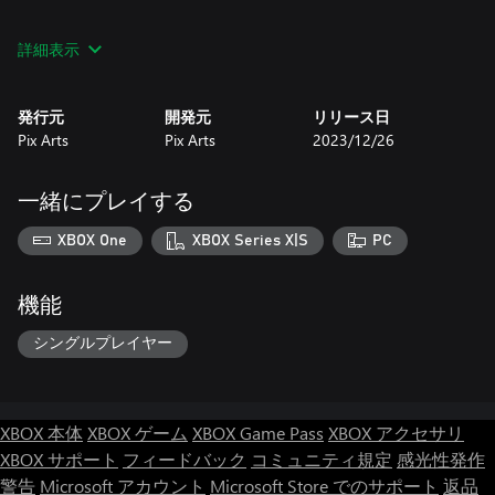
This extended version has been designed specifically for XBox
詳細表示
Series(TM) consoles and High-end PCs with High Resolution
Graphics and Post Processing Effects. XBox one users please refer
to the original Top Gun Air Combat game.
発行元
開発元
リリース日
Pix Arts
Pix Arts
2023/12/26
Powered by a very realistic physic engine that makes the game
highly playable, Top Gun Air Combat Extended will make you feel
real sensations of modern air combat.
一緒にプレイする
XBOX One
XBOX Series X|S
PC
機能
シングルプレイヤー
XBOX 本体
XBOX ゲーム
XBOX Game Pass
XBOX アクセサリ
XBOX サポート
フィードバック
コミュニティ規定
感光性発作
警告
Microsoft アカウント
Microsoft Store でのサポート
返品