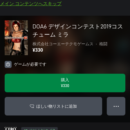
メイン コンテンツへスキップ
DOA6 デザインコンテスト2019コス
チューム ミラ
株式会社コーエーテクモゲームス
•
格闘
¥330
ゲームが必要です
購入
¥330
ほしい物リストに追加
● ● ●