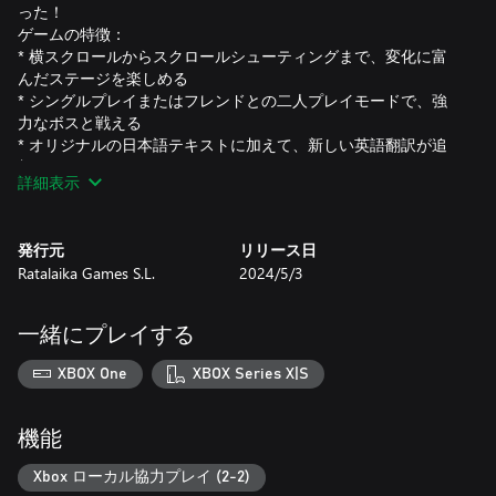
った！
ゲームの特徴：
* 横スクロールからスクロールシューティングまで、変化に富
んだステージを楽しめる
* シングルプレイまたはフレンドとの二人プレイモードで、強
力なボスと戦える
* オリジナルの日本語テキストに加えて、新しい英語翻訳が追
加
詳細表示
* 手作業のスキャンによるイメージギャラリー
* 巻き戻し/早送り・セーブ・ブラウン管フィルターなどの便利
なエミュレーション機能
発行元
リリース日
Ratalaika Games S.L.
2024/5/3
一緒にプレイする
XBOX One
XBOX Series X|S
機能
Xbox ローカル協力プレイ (2-2)