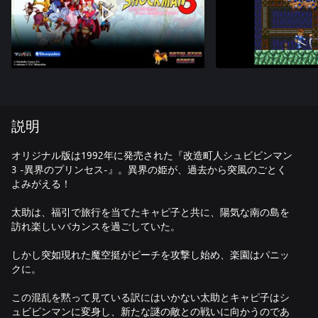
説明
オリジナル版は1992年に発売された『改造町人シュビビンマン
3 -異界のプリンセス-』。異界の姫が、過去から突風のごとく
よみがえる！
太助は、福引で旅行を当てたキャピ子と共に、陽気な南の島を
訪れ楽しいバカンスを過ごしていた。
しかし突如現れた魔空挺がビーチを攻撃し始め、楽園はパニッ
クに。
この混乱を黙って見ている訳にはいかない太助とキャピ子はシ
ュビビンマンに変身し、新たな謎の敵との戦いに向かうのであ