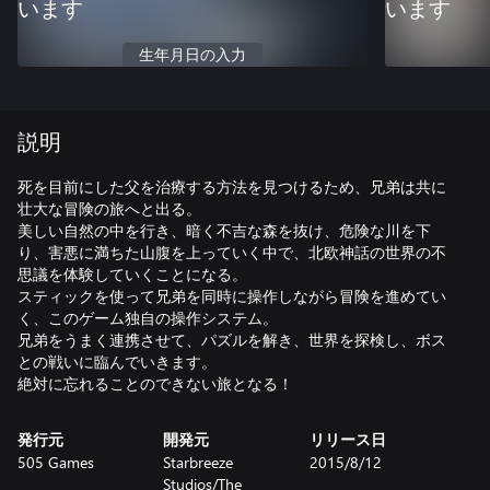
います
います
生年月日の入力
説明
死を目前にした父を治療する方法を見つけるため、兄弟は共に
壮大な冒険の旅へと出る。
美しい自然の中を行き、暗く不吉な森を抜け、危険な川を下
り、害悪に満ちた山腹を上っていく中で、北欧神話の世界の不
思議を体験していくことになる。
スティックを使って兄弟を同時に操作しながら冒険を進めてい
く、このゲーム独自の操作システム。
兄弟をうまく連携させて、パズルを解き、世界を探検し、ボス
との戦いに臨んでいきます。
絶対に忘れることのできない旅となる！
発行元
開発元
リリース日
505 Games
Starbreeze
2015/8/12
Studios/The