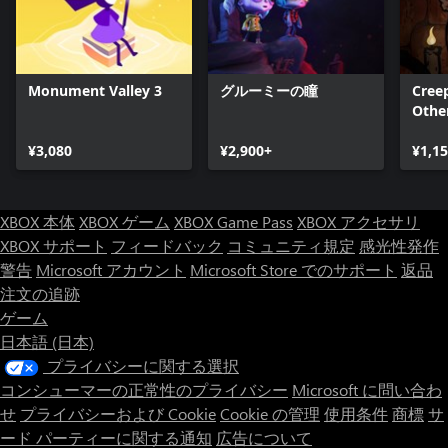
Monument Valley 3
グルーミーの瞳
Cree
Othe
¥3,080
¥2,900+
¥1,1
XBOX 本体
XBOX ゲーム
XBOX Game Pass
XBOX アクセサリ
XBOX サポート
フィードバック
コミュニティ規定
感光性発作
警告
Microsoft アカウント
Microsoft Store でのサポート
返品
注文の追跡
ゲーム
日本語 (日本)
プライバシーに関する選択
コンシューマーの正常性のプライバシー
Microsoft に問い合わ
せ
プライバシーおよび Cookie
Cookie の管理
使用条件
商標
サ
ード パーティーに関する通知
広告について