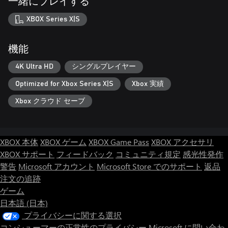
一緒にプレイする
XBOX Series X|S
機能
4K Ultra HD
シングルプレイヤー
Optimized for Xbox Series X|S
Xbox 実績
Xbox クラウド セーブ
XBOX 本体
XBOX ゲーム
XBOX Game Pass
XBOX アクセサリ
XBOX サポート
フィードバック
コミュニティ規定
感光性発作
警告
Microsoft アカウント
Microsoft Store でのサポート
返品
注文の追跡
ゲーム
日本語 (日本)
プライバシーに関する選択
コンシューマーの正常性のプライバシー
Microsoft に問い合わ