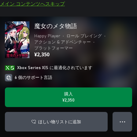
メイン コンテンツへスキップ
魔女のメタ物語
Happy Player
•
ロール プレイング
•
アクション & アドベンチャー
•
プラットフォーマー
¥2,350
Xbox Series X|S に最適化されています
6 個のサポート言語
購入
¥2,350
ほしい物リストに追加
● ● ●