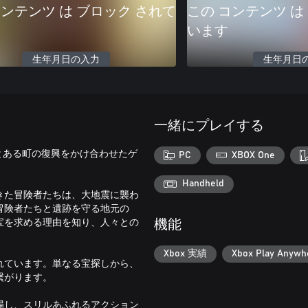
コンテンツ は ブロック されて
この コンテンツ は
います
生年月日の入力
生年月日
一緒にプレイする
、とある町の復興をかけ合わせたゲ
PC
XBOX One
Handheld
きた冒険者たちは、大地震に襲わ
冒険者たちと遺跡を守る地元の
宝を求める理由を知り、人々との
機能
Xbox 実績
Xbox Play Anywh
れています。単なる宝探しから、
繋がります。
場し、スリルあふれるアクション