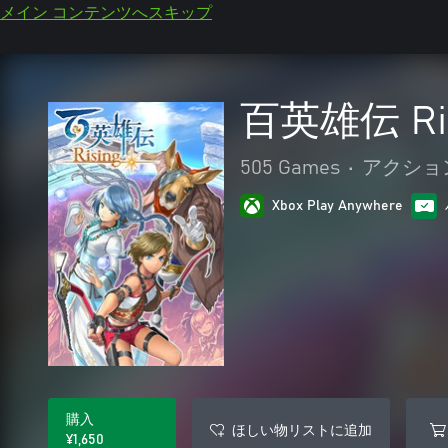
メイン コンテンツへスキップ
百英雄伝 Ris
505 Games
•
アクショ
Xbox Play Anywhere
購入
ほしい物リストに追加
¥1,650