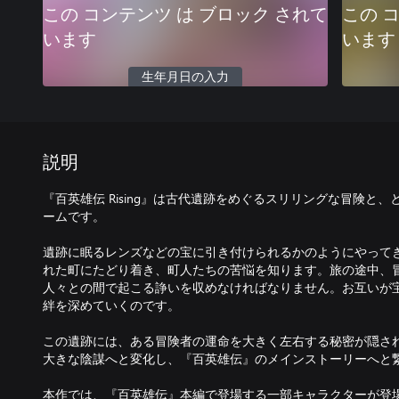
この コンテンツ は ブロック されて
この 
います
います
生年月日の入力
説明
『百英雄伝 Rising』は古代遺跡をめぐるスリリングな冒険と
ームです。
遺跡に眠るレンズなどの宝に引き付けられるかのようにやって
れた町にたどり着き、町人たちの苦悩を知ります。旅の途中、
人々との間で起こる諍いを収めなければなりません。お互いが
絆を深めていくのです。
この遺跡には、ある冒険者の運命を大きく左右する秘密が隠さ
大きな陰謀へと変化し、『百英雄伝』のメインストーリーへと
本作では、『百英雄伝』本編で登場する一部キャラクターが登