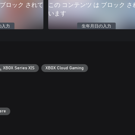
 ブロック されて
この コンテンツ は ブロック さ
います
の入力
生年月日の入力
XBOX Series X|S
XBOX Cloud Gaming
ere