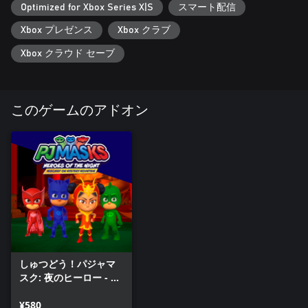
Optimized for Xbox Series X|S
スマート配信
Xbox プレゼンス
Xbox クラブ
Xbox クラウド セーブ
このゲームのアドオン
しゅつどう！パジャマ
スク: 夜のヒーロー - い
たずらミステリーマウ
ンテン
¥580