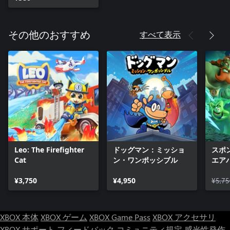
すべて表示
その他のおすすめ
Leo: The Firefighter
ドッグマン：ミッショ
スポ
Cat
ン・ワンポッシブル
エア
ち
¥3,750
¥4,950
¥5,75
XBOX 本体
XBOX ゲーム
XBOX Game Pass
XBOX アクセサリ
XBOX サポート
フィードバック
コミュニティ規定
感光性発作