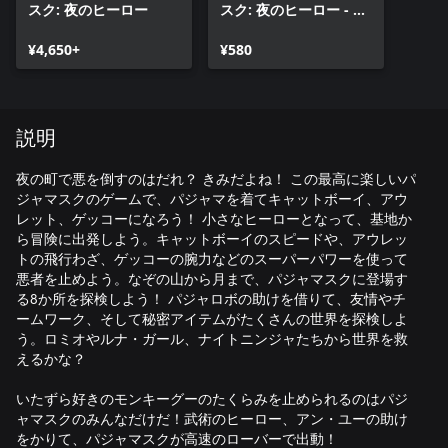
スク: 夜のヒーロー
スク: 夜のヒーロー - い
たずらミステリーマウ
¥4,650+
ンテン
¥580
説明
夜の町で悪を倒すのはだれ？ きみだよね！ この最高に楽しいパ
ジャマスクのゲームで、パジャマを着てキャットボーイ、アウ
レット、ゲッコーになろう！ 小さなヒーローとなって、基地か
ら冒険に出発しよう。キャットボーイのスピードや、アウレッ
トの飛行わざ、ゲッコーの腕力などのスーパーパワーを使って
悪者を止めよう。なぞの山から月まで、パジャマスクに登場す
る8か所を探検しよう！ パジャロボの助けを借りて、友情やチ
ームワーク、そして秘密アイテムがたくさんの世界を探検しよ
う。ロミオやルナ・ガール、ナイトニンジャたちから世界を救
えるかな？
いたずら好きのモンキーグーのたくらみを止められるのはパジ
ャマスクのみんなだけだ！武術のヒーロー、アン・ユーの助け
をかりて、パジャマスクが高速のローバーで出動！