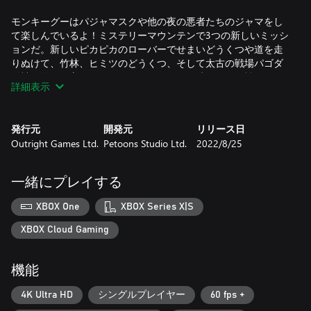
モンキーグーはパジャマスクや他の夜の悪者たちのジャマをし
て楽しんでいるよ！ミステリーマウンテンで3つの新しいミッシ
ョンだ。新しいピカピカのローバーでせまいどうくつや道を走
りぬけて、竹林、ヒミツのどうくつ、そして太古の戦場パゴダ
で神秘的なお宝を見つけだそう。ピンチの時やボスと戦ってい
詳細表示
る時には、魔法のつえを持った、ミステリーマウンテンを見守
るアン・ユーに助けてもらおう！
発行元
開発元
リリース日
キャットボーイ、アウレット、ゲッコーの3人がこんな悪者の相
Outright Games Ltd.
Petoons Studio Ltd.
2022/8/25
手をするのは初めて。君はあの有名なパジャマを着て、夜のヒ
ーローになりきることはできるかな？
一緒にプレイする
XBOX One
XBOX Series X|S
XBOX Cloud Gaming
機能
4K Ultra HD
シングルプレイヤー
60 fps +