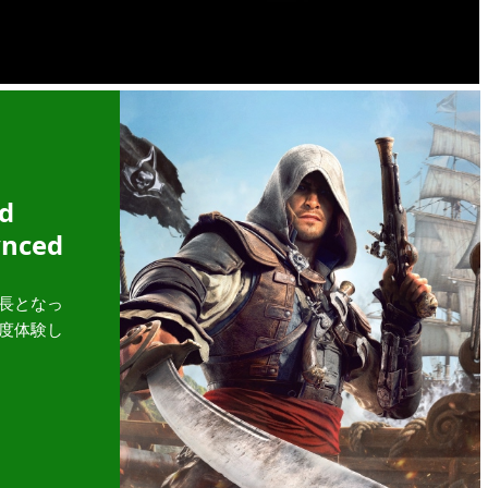
ed
ynced
長となっ
度体験し