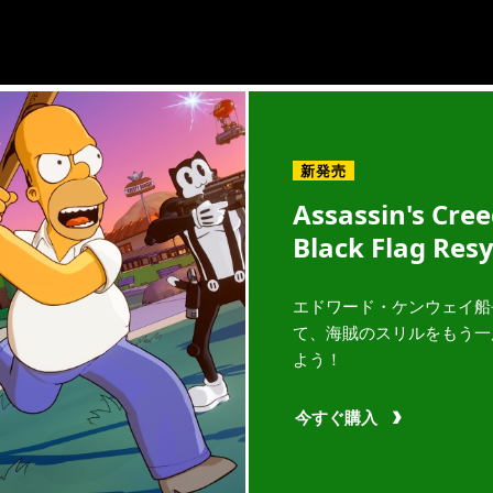
新発売
Assassin's Cre
Black Flag Res
エドワード・ケンウェイ船
て、海賊のスリルをもう一
よう！
今すぐ購入