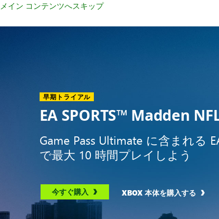
メイン コンテンツへスキップ
XBOX
の
ホ
ー
ム
ペ
ー
早期トライアル
ジ
EA SPORTS™ Madden NFL
へ
よ
Game Pass Ultimate に含まれる EA
う
こ
で最大 10 時間プレイしよう
そ
今すぐ購入
XBOX 本体を購入する