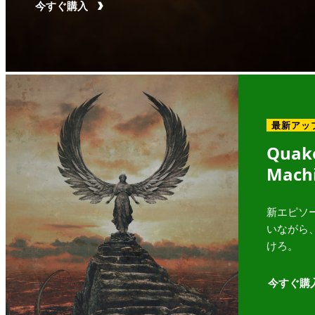
今すぐ購入
最新アッ
Quake
Mach
新エピソ
いながら
けろ。
今すぐ購