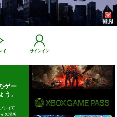
レイ
サインイン
のゲー
ょう。
プレイ可
ョイス場所