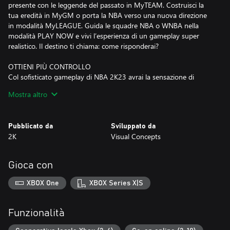
presente con le leggende del passato in MyTEAM. Costruisci la
tua eredità in MyGM o porta la NBA verso una nuova direzione
in modalità MyLEAGUE. Guida le squadre NBA o WNBA nella
modalità PLAY NOW e vivi l’esperienza di un gameplay super
realistico. Il destino ti chiama: come risponderai?
OTTIENI PIÙ CONTROLLO
Col sofisticato gameplay di NBA 2K23 avrai la sensazione di
tenere la palla tra le mani. Punta al canestro con un nuovo
Mostra altro
arsenale di movimenti offensivi, mentre sfoderi il tuo potenziale
da difensore insuperabile grazie alle nuove meccaniche 1 contro 1
per fermare sempre i giocatori avversari.
Pubblicato da
Sviluppato da
2K
Visual Concepts
TI ASPETTA UN VIAGGIO EPICO
Tuffati in una folle avventura cestistica a bordo di una grande
nave da crociera che offre campi da gioco nuovi di zecca,
Gioca con
panorami mozzafiato e una marea di ricompense per te e per il
tuo MyPLAYER. E ci sarà molto altro da scoprire durante le
XBOX One
XBOX Series X|S
escursioni sulla costa.
RITORNA LA SFIDA JORDAN
Funzionalità
Torna indietro nel tempo con le grafiche rétro che rievocano