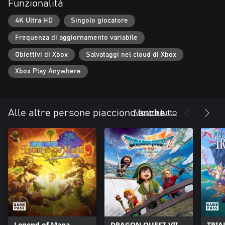
Funzionalità
contenuti, funzionalità e miglioramenti all'esperienza di gioco.
4K Ultra HD
Singolo giocatore
Frequenza di aggiornamento variabile
Obiettivi di Xbox
Salvataggi nel cloud di Xbox
Xbox Play Anywhere
Mostra tutto
Alle altre persone piacciono anche
Legend of Mana
DRAGON QUEST VII
TRIA