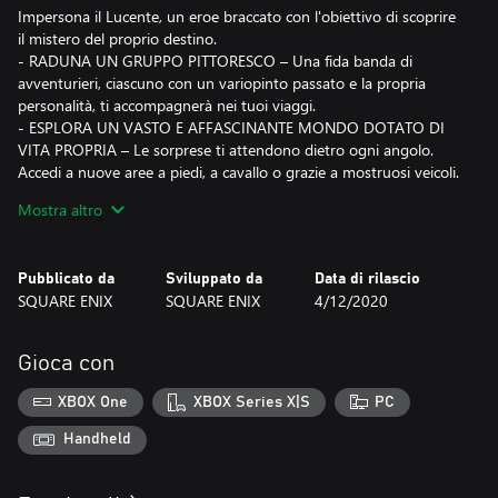
Impersona il Lucente, un eroe braccato con l'obiettivo di scoprire
il mistero del proprio destino.
- RADUNA UN GRUPPO PITTORESCO – Una fida banda di
avventurieri, ciascuno con un variopinto passato e la propria
personalità, ti accompagnerà nei tuoi viaggi.
- ESPLORA UN VASTO E AFFASCINANTE MONDO DOTATO DI
VITA PROPRIA – Le sorprese ti attendono dietro ogni angolo.
Accedi a nuove aree a piedi, a cavallo o grazie a mostruosi veicoli.
- AFFRONTA CLASSICHE BATTAGLIE A TURNI RIVISITATE IN
Mostra altro
CHIAVE MODERNA – Le dinamiche di gioco sono semplici da
apprendere per i principianti, ma abbastanza profonde da
soddisfare gli appassionati.
Pubblicato da
Sviluppato da
Data di rilascio
- SALVA IL MONDO DIVERTENDOTI – Cimentati nei tantissimi
SQUARE ENIX
SQUARE ENIX
4/12/2020
minigiochi e missioni secondarie a tua disposizione, in grado di
appassionarti per oltre 100 ore di gioco.
- METTITI ALLA PROVA CON LA MISSIONE ESTREMA - Queste
Gioca con
opzioni, disponibili all'inizio di una nuova partita, permettono di
regolare a piacimento il livello di difficoltà.
XBOX One
XBOX Series X|S
PC
CONTENUTI DELL'EDIZIONE DEFINITIVA
Handheld
Include il pluripremiato DRAGON QUEST XI, più tantissimi nuovi