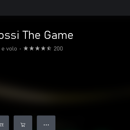
Rossi The Game
 e volo
•
200
ZE
● ● ●