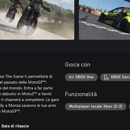
Gioca con
ssi The Game ti permetterà di
XBOX One
XBOX Seri
del passato della MotoGP™,
e del mondo. Entra a far parte
di debutto in Moto3™ e tieniti
Funzionalità
no ti chiamerà a competere. Le gare
Rally a Monza saranno le tue armi
Multiplayer locale Xbox (2-2)
lla MotoGP™.
Data di rilascio