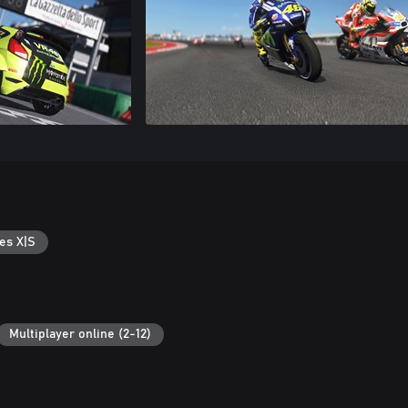
es X|S
Multiplayer online (2-12)