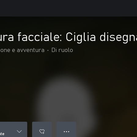
ra facciale: Ciglia disegn
ione e avventura
•
Di ruolo
● ● ●
ate