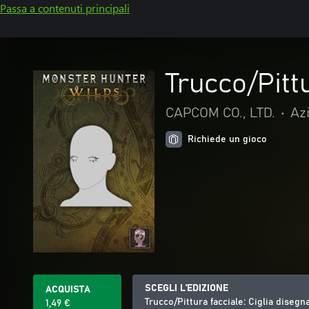
Passa a contenuti principali
Trucco/Pittu
CAPCOM CO., LTD.
•
Az
Richiede un gioco
SCEGLI L'EDIZIONE
ACQUISTA
Trucco/Pittura facciale: Ciglia disegn
1,49 €