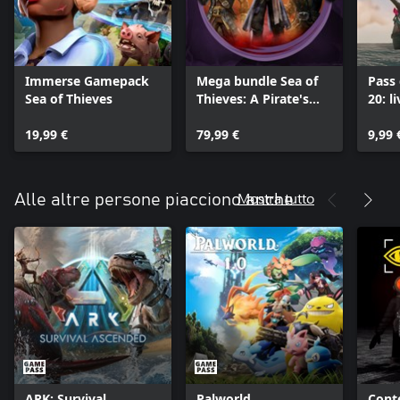
Immerse Gamepack
Mega bundle Sea of
Pass 
Sea of Thieves
Thieves: A Pirate's
20: l
Life
19,99 €
79,99 €
9,99 
Mostra tutto
Alle altre persone piacciono anche
ARK: Survival
Palworld
Cont