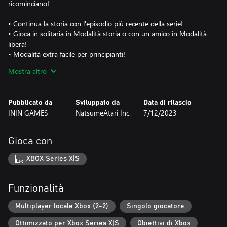
ricominciano!
• Continua la storia con l'episodio più recente della serie!
• Gioca in solitaria in Modalità storia o con un amico in Modalità
libera!
• Modalità extra facile per principianti!
• Gioca nei panni di Pocky, Rocky o uno dei tre nuovi personaggi!
Mostra altro
• Cerca di arrivare in cima alle classifiche online!
Pubblicato da
Sviluppato da
Data di rilascio
ININ GAMES
NatsumeAtari Inc.
7/12/2023
Gioca con
XBOX Series X|S
Funzionalità
Multiplayer locale Xbox (2-2)
Singolo giocatore
Ottimizzato per Xbox Series X|S
Obiettivi di Xbox