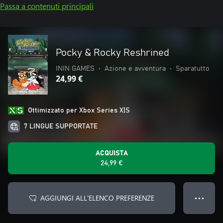
Passa a contenuti principali
Pocky & Rocky Reshrined
ININ GAMES
•
Azione e avventura
•
Sparatutto
24,99 €
Ottimizzato per Xbox Series X|S
7 LINGUE SUPPORTATE
ACQUISTA
24,99 €
AGGIUNGI ALL'ELENCO PREFERENZE
● ● ●