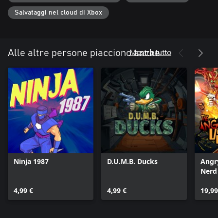
Salvataggi nel cloud di Xbox
Mostra tutto
Alle altre persone piacciono anche
Ninja 1987
D.U.M.B. Ducks
Angr
Nerd 
4,99 €
4,99 €
19,99