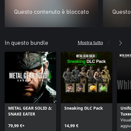
Questo contenuto è bloccato
Questo
Mostra tutto
In questo bundle
METAL GEAR SOLID Δ:
Sneaking DLC Pack
Unif
SNAKE EATER
Tuxe
Visua
79,99 €+
14,99 €
aggiu