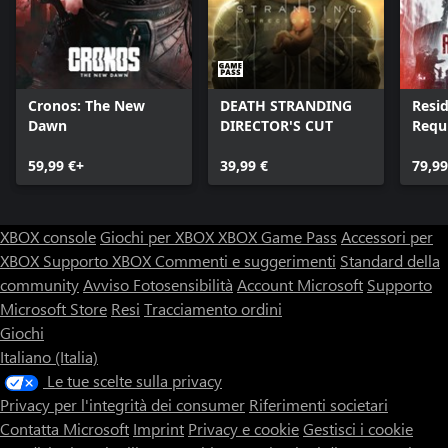
Cronos: The New
DEATH STRANDING
Resid
Dawn
DIRECTOR'S CUT
Requ
59,99 €+
39,99 €
79,99
XBOX console
Giochi per XBOX
XBOX Game Pass
Accessori per
XBOX
Supporto XBOX
Commenti e suggerimenti
Standard della
community
Avviso Fotosensibilità
Account Microsoft
Supporto
Microsoft Store
Resi
Tracciamento ordini
Giochi
Italiano (Italia)
Le tue scelte sulla privacy
Privacy per l'integrità dei consumer
Riferimenti societari
Contatta Microsoft
Imprint
Privacy e cookie
Gestisci i cookie